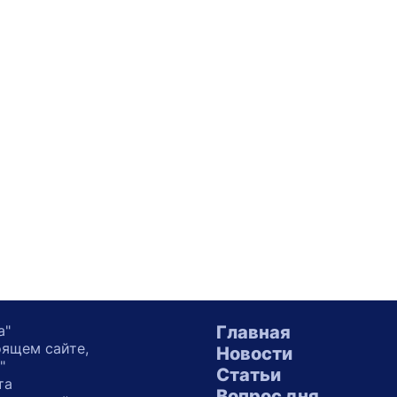
а"
Главная
оящем сайте,
Новости
"
Статьи
та
Вопрос дня