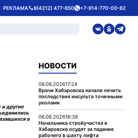
РЕКЛАМА
8(4212) 477-650
+7-914-770-00-62
Телефон
whatsApp
ссылка на стран
ссылка на 
ссылка
НОВОСТИ
06.08.2026
17:24
Врачи Хабаровска начали лечить
последствия инсульта точечными
уколами
 и другие
бъединились
06.08.2026
16:39
азавшихся в
Начальника стройучастка в
Хабаровске осудят за падение
рабочего в шахту лифта