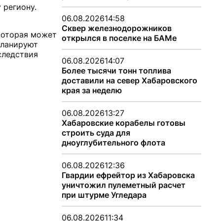
 региону.
06.08.2026
14:58
Сквер железнодорожников
 которая может
открылся в поселке на БАМе
планируют
следствия
06.08.2026
14:07
Более тысячи тонн топлива
доставили на север Хабаровского
края за неделю
06.08.2026
13:27
Хабаровские корабелы готовы
строить суда для
дноуглубительного флота
06.08.2026
12:36
Гвардии ефрейтор из Хабаровска
уничтожил пулеметный расчет
при штурме Угледара
06.08.2026
11:34