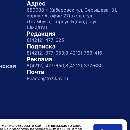
Адрес
680038 г. Хабаровск, ул. Серышева, 31,
корпус А, офис 27(вход с ул.
Джамбула) корпус Б(вход с ул.
Шмидта)
Редакция
8(4212) 477-625
Подписка
8(4212) 377-053;
8(4212) 763-416
Реклама
нская
8(4212) 477-650;
8(4212) 377-630
Почта
Reader@toz.khv.ru
а
жая использовать сайт, вы выражаете свое
ие на обработку персональных данных, в том