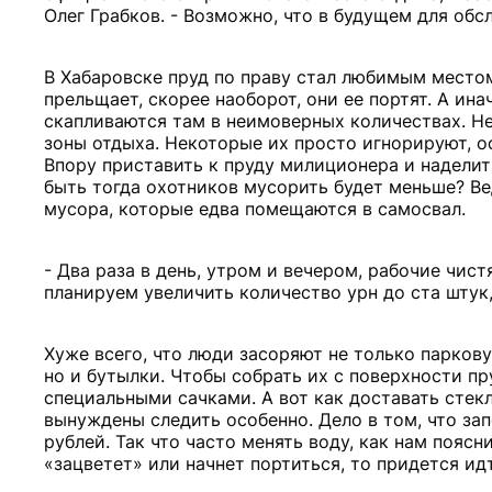
Олег Грабков. - Возможно, что в будущем для обс
В Хабаровске пруд по праву стал любимым местом
прельщает, скорее наоборот, они ее портят. А ин
скапливаются там в неимоверных количествах. Не
зоны отдыха. Некоторые их просто игнорируют, ос
Впору приставить к пруду милиционера и надели
быть тогда охотников мусорить будет меньше? Ве
мусора, которые едва помещаются в самосвал.
- Два раза в день, утром и вечером, рабочие чистя
планируем увеличить количество урн до ста штук,
Хуже всего, что люди засоряют не только паркову
но и бутылки. Чтобы собрать их с поверхности п
специальными сачками. А вот как доставать стек
вынуждены следить особенно. Дело в том, что за
рублей. Так что часто менять воду, как нам пояс
«зацветет» или начнет портиться, то придется ид