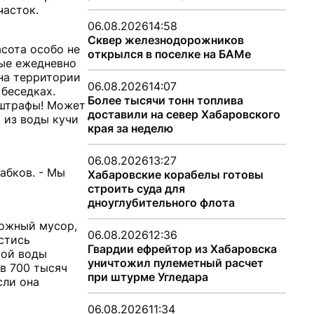
часток.
06.08.2026
14:58
Сквер железнодорожников
сота особо не
открылся в поселке на БАМе
рые ежедневно
 на территории
06.08.2026
14:07
 беседках.
Более тысячи тонн топлива
 штрафы! Может
доставили на север Хабаровского
 из воды кучи
края за неделю
06.08.2026
13:27
рабков. - Мы
Хабаровские корабелы готовы
строить суда для
дноуглубительного флота
можный мусор,
06.08.2026
12:36
стись
Гвардии ефрейтор из Хабаровска
той воды
уничтожил пулеметный расчет
в 700 тысяч
при штурме Угледара
сли она
06.08.2026
11:34