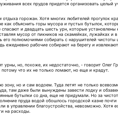
луживания всех прудов придется организовать целый у
 отдыха горожан. Хотя многих любителей прогулок кра
аче как объяснить горы мусора и пустых бутылок, кото
 спасают и двадцать шесть урн, которые установлены
тавляя мусор от пикников на скамейках, лужайках и в
ть его полномочиями собирать с нарушителей чистоты
дь ежедневно рабочие собирают на берегу и извлекают
т урны, но, похоже, их недостаточно, - говорит Олег Г
 потому что их не только ломают, но еще и крадут.
ю зону, но и сам водоем. Туда летят не только всевоз
руда, там даже были вынуждены завести лодку и обзаве
лянные бутылки со дна, еще не придумали. Но за чисто
полнение пруда водой обошлось городской казне почти 
нили в управлении благоустройства, невозможно. Хотя е
ти на расходы.