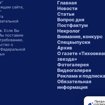
а"
Главная
оящем сайте,
Новости
"
Статьи
та
Вопрос дня
зательной
Постфактум
в. Если Вы
Некролог
 Мы поставим
Внимание, конкурс
 требованию.
Спецвыпуски
ьство о
Архив
 Федеральной
О газете «Тихоокеа
ных
звезда»
"
Фотогалерея
Видеогалерея
Реклама и подписк
Обязательная
информация
Продол
соглас