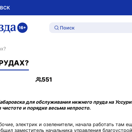
ОВСК
ю
ах?
ПРУДАХ?
551
Просмотры
абаровска для обслуживания нижнего пруда на Уссур
в чистоте и порядке весьма непросто.
бочие, электрик и озеленители, начала работать там е
общил заместитель начальника управления благоустро