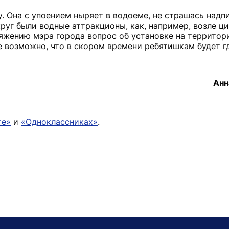
 Она с упоением ныряет в водоеме, не страшась надп
уг были водные аттракционы, как, например, возле ци
оряжению мэра города вопрос об установке на территор
 возможно, что в скором времени ребятишкам будет гд
Анн
те»
и
«Одноклассниках»
.