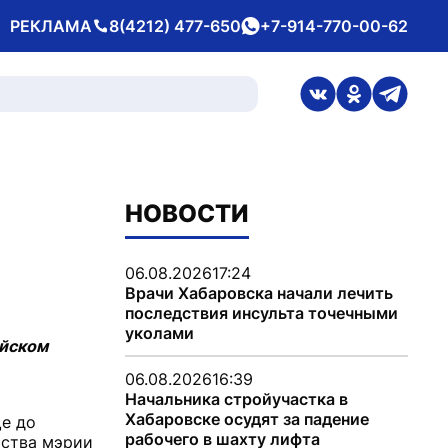
РЕКЛАМА
8(4212) 477-650
+7-914-770-00-62
Телефон
whatsApp
ссылка на стран
ссылка на 
ссылка
НОВОСТИ
06.08.2026
17:24
Врачи Хабаровска начали лечить
последствия инсульта точечными
уколами
ийском
06.08.2026
16:39
Начальника стройучастка в
Хабаровске осудят за падение
ще до
рабочего в шахту лифта
йства мэрии