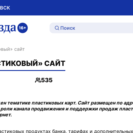
ОВСК
ю
овый» сайт
СТИКОВЫЙ» САЙТ
535
Просмотры
н тематике пластиковых карт. Сайт размещен по адр
ие роли канала продвижения и поддержки продаж плас
рнет.
астиковых продуктах банка, тарифах и дополнительных