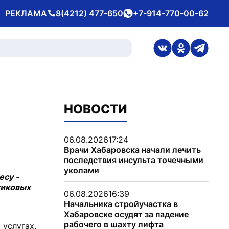
РЕКЛАМА
8(4212) 477-650
+7-914-770-00-62
Телефон
whatsApp
ссылка на стран
ссылка на 
ссылка
НОВОСТИ
06.08.2026
17:24
Врачи Хабаровска начали лечить
последствия инсульта точечными
уколами
есу -
тиковых
06.08.2026
16:39
Начальника стройучастка в
Хабаровске осудят за падение
рабочего в шахту лифта
 услугах.