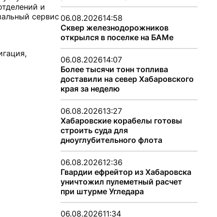
отделений и
циальный сервис
06.08.2026
14:58
Сквер железнодорожников
открылся в поселке на БАМе
игация,
06.08.2026
14:07
Более тысячи тонн топлива
доставили на север Хабаровского
края за неделю
06.08.2026
13:27
Хабаровские корабелы готовы
строить суда для
дноуглубительного флота
06.08.2026
12:36
Гвардии ефрейтор из Хабаровска
уничтожил пулеметный расчет
при штурме Угледара
06.08.2026
11:34