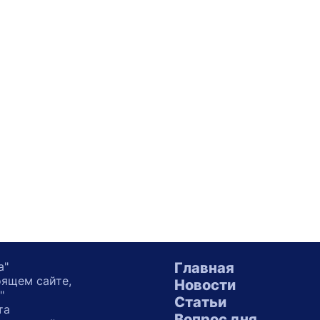
а"
Главная
оящем сайте,
Новости
"
Статьи
та
Вопрос дня