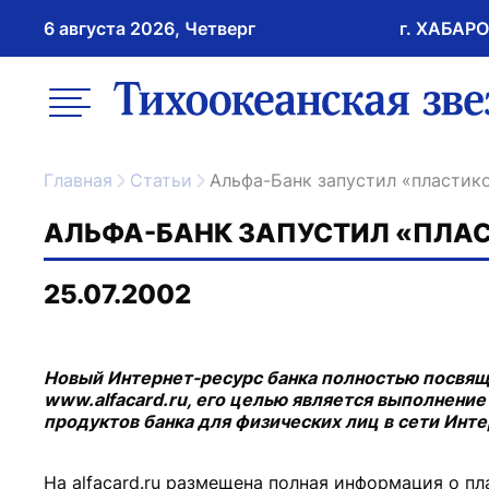
6 августа 2026, Четверг
г. ХАБАР
возрастное ограничение 16+
меню
ссылка на главну
Главная
Статьи
Альфа-Банк запустил «пластик
АЛЬФА-БАНК ЗАПУСТИЛ «ПЛА
25.07.2002
Новый Интернет-ресурс банка полностью посвяще
www.alfacard.ru, его целью является выполнен
продуктов банка для физических лиц в сети Инте
На alfacard.ru размещена полная информация о пл