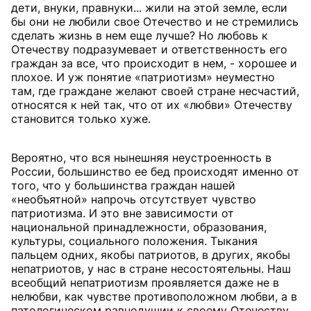
дети, внуки, правнуки... жили на этой земле, если
бы они не любили свое Отечество и не стремились
сделать жизнь в нем еще лучше? Но любовь к
Отечеству подразумевает и ответственность его
граждан за все, что происходит в нем, - хорошее и
плохое. И уж понятие «патриотизм» неуместно
там, где граждане желают своей стране несчастий,
относятся к ней так, что от их «любви» Отечеству
становится только хуже.
Вероятно, что вся нынешняя неустроенность в
России, большинство ее бед происходят именно от
того, что у большинства граждан нашей
«необъятной» напрочь отсутствует чувство
патриотизма. И это вне зависимости от
национальной принадлежности, образования,
культуры, coциaльнoго положения. Тыкания
пальцем одних, якобы патриотов, в других, якобы
непатриотов, у нас в стране несостоятельны. Наш
всеобщий непатриотизм проявляется даже не в
нелюбви, как чувстве противоположном любви, а в
патологическом равнодушии к своему Отечеству,