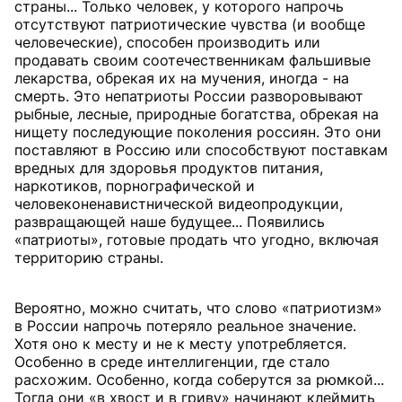
страны... Только человек, у которого напрочь
отсутствуют патриотические чувства (и вообще
человеческие), способен производить или
продавать своим соотечественникам фальшивые
лекарства, обрекая их на мучения, иногда - на
смерть. Это непатриоты России разворовывают
рыбные, лесные, природные богатства, обрекая на
нищету последующие поколения россиян. Это они
поставляют в Россию или способствуют поставкам
вредных для здоровья продуктов питания,
наркотиков, порнографической и
человеконенавистнической видеопродукции,
развращающей наше будущее... Появились
«патриоты», готовые продать что угодно, включая
территорию страны.
Вероятно, можно считать, что слово «патриотизм»
в России напрочь потеряло реальное значение.
Хотя оно к месту и не к месту употребляется.
Особенно в среде интеллигенции, где стало
расхожим. Особенно, когда соберутся за рюмкой...
Тогда они «в хвост и в гриву» начинают клеймить