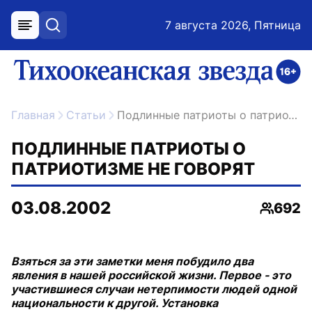
7 августа 2026, Пятница
меню
поиск
возрастное ограничение 16+
ссылка на главную
Главная
Статьи
Подлинные патриоты о патриотизме не говорят
ПОДЛИННЫЕ ПАТРИОТЫ О
ПАТРИОТИЗМЕ НЕ ГОВОРЯТ
03.08.2002
692
Просмо
Взяться за эти заметки меня побудило два
явления в нашей российской жизни. Первое - это
участившиеся случаи нетерпимости людей одной
национальности к другой. Установка