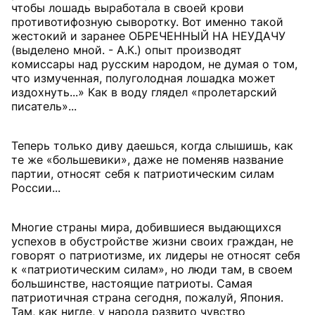
чтобы лошадь выработала в своей крови
противотифозную сыворотку. Вот именно такой
жестокий и заранее ОБРЕЧЕННЫЙ НА НЕУДАЧУ
(выделено мной. - А.К.) опыт производят
комиссары над русским народом, не думая о том,
что измученная, полуголодная лошадка может
издохнуть...» Как в воду глядел «пролетарский
писатель»...
Теперь только диву даешься, когда слышишь, как
те же «большевики», даже не поменяв название
партии, относят себя к патриотическим силам
России...
Многие страны мира, добившиеся выдающихся
успехов в обустройстве жизни своих граждан, не
говорят о патриотизме, их лидеры не относят себя
к «патриотическим силам», но люди там, в своем
большинстве, настоящие патриоты. Самая
патриотичная страна сегодня, пожалуй, Япония.
Там, как нигде, у народа развито чувство