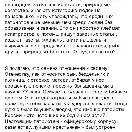
инородцев, захвативших власть, природные
богатства. Зная эту категорию людей не
понаслышке, могу утверждать, что среди них
патриотов еще меньше, чем среди людей без
образования и званий. Это они яростно клеймят
непатриотов, а потом... пишут заказные статьи,
издают газеты, журналы, книги на... деньги,
вырученные от продажи ворованного леса, рыбы,
других природных богатств. Откуда в нас это?
Я полагаю, что семена отношения к своему
Отечеству, как относится сын, бездельник и
пьяница, к старухе-матери, отбирая у нее
крошечную пенсию, посеяны большевиками в
начале XX века. Сейчас «семена» проросли буйным
цветом. Это тогда патриотизм был возведен в
крамолу, чтобы захватить и удержать власть. Тогда
нужно было внушить людям, что именно патриоты
России - это источник их бед и несчастий.
Настоящим патриотам - офицерскому корпусу,
казачеству, лучшим крестьянам - был устроен