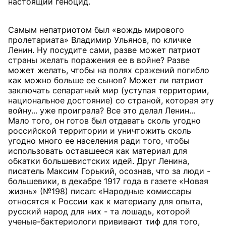
настоящий геноцид.
Самым непатриотом был «вождь мирового
пролетариата» Владимир Ульянов, по кличке
Ленин. Ну посудите сами, разве может патриот
страны желать поражения ее в войне? Разве
может желать, чтобы на полях сражений погибло
как можно больше ее сынов? Может ли патриот
заключать сепаратный мир (уступая территории,
национальное достояние) со страной, которая эту
войну... уже проиграла? Все это делал Ленин...
Мало того, он готов был отдавать сколь угодно
российской территории и уничтожить сколь
угодно много ее населения ради того, чтобы
использовать оставшееся как материал для
обкатки большевистских идей. Друг Ленина,
писатель Максим Горький, осознав, что за люди -
большевики, в декабре 1917 года в газете «Новая
жизнь» (№198) писал: «Народные комиссары
относятся к России как к материалу для опыта,
русский народ для них - та лошадь, которой
ученые-бактериологи прививают тиф для того,