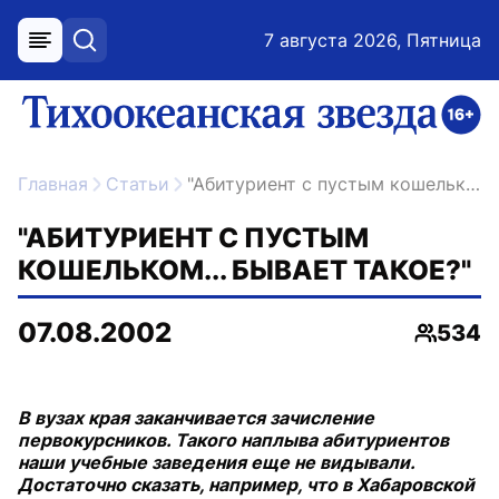
7 августа 2026, Пятница
меню
поиск
возрастное ограничение 16+
ссылка на главную
Главная
Статьи
"Абитуриент с пустым кошельком... Бывает такое?"
"АБИТУРИЕНТ С ПУСТЫМ
КОШЕЛЬКОМ... БЫВАЕТ ТАКОЕ?"
07.08.2002
534
Просмо
В вузах края заканчивается зачисление
первокурсников. Такого наплыва абитуриентов
наши учебные заведения еще не видывали.
Достаточно сказать, например, что в Хабаровской