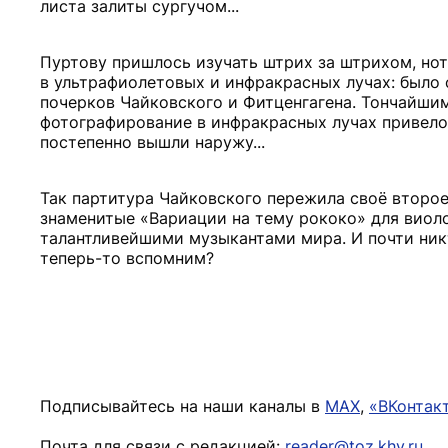
листа залиты сургучом...
Пуртову пришлось изучать штрих за штрихом, нот
в ультрафиолетовых и инфракрасных лучах: было 
почерков Чайковского и Фитценгагена. Тончайши
фотографирование в инфракрасных лучах привело
постепенно вышли наружу...
Так партитура Чайковского пережила своё второе
знаменитые «Вариации на тему рококо» для виол
талантливейшими музыкантами мира. И почти никт
теперь-то вспомним?
Подписывайтесь на наши каналы в
MAX
,
«ВКонтак
Почта для связи с редакцией:
reader@toz.khv.ru
.