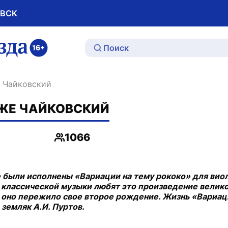
ОВСК
ю
же Чайковский
Е ЖЕ ЧАЙКОВСКИЙ
1066
Просмотры
е были исполнены «Вариации на тему рококо» для вио
 классической музыки любят это произведение велик
ад оно пережило свое второе рождение. Жизнь «Вариа
земляк А.И. Пуртов.