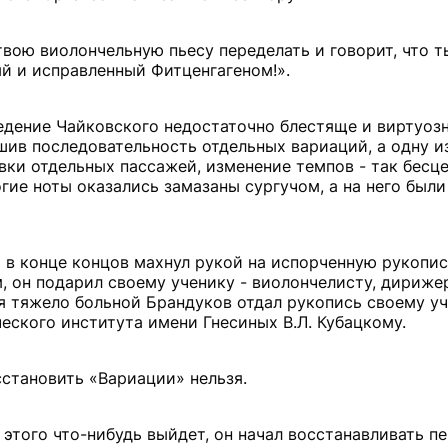
вою виолончельную пьесу переделать и говорит, что т
й и исправленный Фитценгагеном!».
ведение Чайковского недостаточно блестяще и виртуозн
шив последовательность отдельных вариаций, а одну из
вки отдельных пассажей, изменение темпов - так бесц
гие ноты оказались замазаны сургучом, а на него были
 в конце концов махнул рукой на испорченную рукопис
 он подарил своему ученику - виолончелисту, дириже
тя тяжело больной Брандуков отдал рукопись своему уч
ского института имени Гнесиных В.Л. Кубацкому.
осстановить «Вариации» нельзя.
з этого что-нибудь выйдет, он начал восстанавливать 