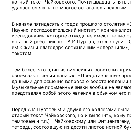
нотный текст Чайковского. Почти двадцать пять 
удалось сделать, но многое оставалось неясным.
В начале пятидесятых годов прошлого столетия «
Научно-исследовательский институт криминалист
исследования, которые отнюдь не имеют целью р
опытный работник, как А.И Пуртов, стал в тупик.
им к жизни благодаря сложнейшим «операциям», 
текстом.
Тем более, что один из виднейших советских кри
своем заключении написал: «Представленные про
данными для решения вопроса о восстановлении п
Музыкальные письменные знаки вообще не являют
представляя собой этого явления в обычном его 
Перед А.И Пуртовым и двумя его коллегами были
старый текст Чайковского, но и выяснить, кому 
темповые и т.п.) - Чайковскому или Фитценгагену
тетрадь, состоявшую из десяти листов нотной бу