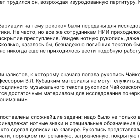
лет трудился он, возрождая изуродованную партитуру. 
Вариации на тему рококо» были переданы для исследо
ики. Не часто, но все же сотрудникам НИИ приходило
аскрытие преступления. Увидев нотную рукопись, даже
 Сколько, казалось бы, безнадежно погибших текстов б
но никогда еще не приходилось вести подобную работ
миналистов, к которому сначала попала рукопись Чайко
фессором В.Л. Кубацким материалы не могут служить 
одлинного музыкального текста рукописи Чайковского
ся достаточным материалом для исследования почерка
понимании».
 поставлены сложнейшие задачи: надо было не только 
принадлежат нотные знаки и специальные обозначения 
, кто сделал дописки на клавире. Рукопись представлял
маги, порядком потрепанную, загрязненную, покрытую 