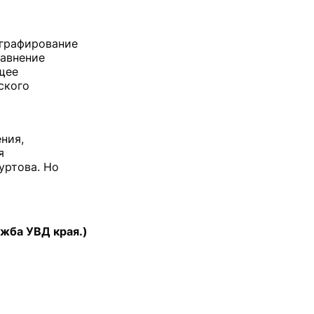
ографирование
равнение
щее
ского
ния,
я
уртова. Но
жба УВД края.)