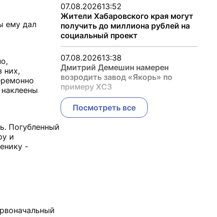
07.08.2026
13:52
Жители Хабаровского края могут
ы ему дал
получить до миллиона рублей на
социальный проект
07.08.2026
13:38
о,
Дмитрий Демешин намерен
 них,
возродить завод «Якорь» по
еремонно
примеру ХСЗ
 наклеены
Посмотреть все
ь. Погубленный
ру и
енику -
первоначальный