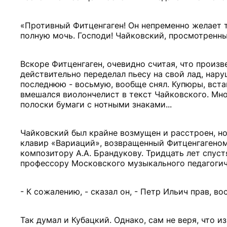
«Противный Фитценгаген! Он непременно желает т
полную мочь. Господи! Чайковский, просмотренны
Вскоре Фитценгаген, очевидно считая, что произ
действительно переделал пьесу на свой лад, нару
последнюю - восьмую, вообще снял. Купюры, вста
вмешался виолончелист в текст Чайковского. Мно
полоски бумаги с нотными знаками...
Чайковский был крайне возмущен и расстроен, но
клавир «Вариаций», возвращенный Фитценгагеном,
композитору А.А. Брандукову. Тридцать лет спус
профессору Московского музыкального педагогиче
- К сожалению, - сказал он, - Петр Ильич прав, в
Так думал и Кубацкий. Однако, сам не веря, что и