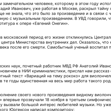
м замечательном человеке, которому в этом году испо
кадий Иванович, уже работая в Москве, раскрыл тайну 
е не знала, что это было за произведение и в связи с 
нную с музыкальным произведением. В УВД говорили, ч
ртитура к опере «Евгений Онегин».
 в московский период его жизни откликнулись Централ
центра Министерства внутренних дел. Оказалось, что 
лвека после его смерти. Самобытный ученый воспитал 
ческих наук, почетный работник МВД РФ Анатолий Иван
новичем в НИИ криминалистики, прислал нам рассказ о
отный текст «Вариаций на тему рококо» для виолончел
в те годы единственная на весь мир работа такого род
сполнение своего нового произведения видному виолонч
о» впервые прозвучали 18 ноября в третьем симфониче
зу вызвали большой интерес любителей музыки. Но уже
кого Юргенсон написал композитору: