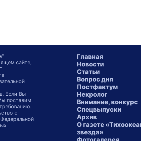
а"
Главная
оящем сайте,
Новости
"
Статьи
та
Вопрос дня
зательной
Постфактум
в. Если Вы
Некролог
 Мы поставим
Внимание, конкурс
 требованию.
Спецвыпуски
ьство о
Архив
 Федеральной
О газете «Тихоокеа
ных
звезда»
"
Фотогалерея