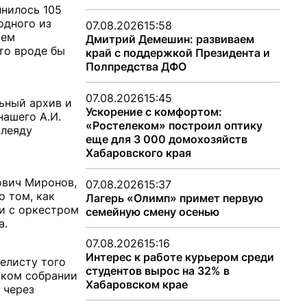
лнилось 105
одного из
07.08.2026
15:58
чем
Дмитрий Демешин: развиваем
то вроде бы
край с поддержкой Президента и
Полпредства ДФО
07.08.2026
15:45
ьный архив и
Ускорение с комфортом:
нашего А.И.
«Ростелеком» построил оптику
плеяду
еще для 3 000 домохозяйств
Хабаровского края
ович Миронов,
07.08.2026
15:37
 том, как
Лагерь «Олимп» примет первую
и с оркестром
семейную смену осенью
а.
07.08.2026
15:16
Интерес к работе курьером среди
елисту того
студентов вырос на 32% в
ском собрании
Хабаровском крае
 через