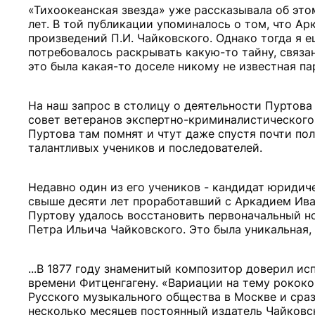
«Тихоокеанская звезда» уже рассказывала об это
лет. В той публикации упоминалось о том, что Ар
произведений П.И. Чайковского. Однако тогда я ещ
потребовалось раскрывать какую-то тайну, связа
это была какая-то доселе никому не известная па
На наш запрос в столицу о деятельности Пуртова
совет ветеранов экспертно-криминалистического 
Пуртова там помнят и чтут даже спустя почти по
талантливых учеников и последователей.
Недавно один из его учеников - кандидат юриди
свыше десяти лет проработавший с Аркадием Ива
Пуртову удалось восстановить первоначальный н
Петра Ильича Чайковского. Это была уникальная, 
...В 1877 году знаменитый композитор доверил и
времени Фитценгагену. «Вариации на тему рокок
Русского музыкального общества в Москве и сра
несколько месяцев постоянный издатель Чайковс