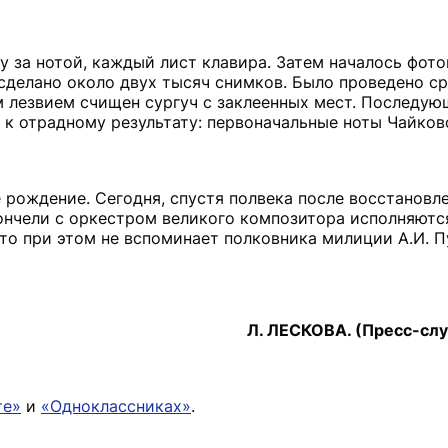
у за нотой, каждый лист клавира. Затем началось фот
сделано около двух тысяч снимков. Было проведено с
м лезвием счищен сургуч с заклеенных мест. Последую
 к отрадному результату: первоначальные ноты Чайков
 рождение. Сегодня, спустя полвека после восстановле
ончели с оркестром великого композитора исполняютс
о при этом не вспоминает полковника милиции А.И. П
Л. ЛЕСКОВА. (Пресс-слу
те»
и
«Одноклассниках»
.