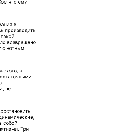
Кое-что ему
вания в
сь производить
 такой
ыло возвращено
у с нотным
вского, в
достаточными
...
, не
восстановить
(динамические,
а собой
пятнами. Три