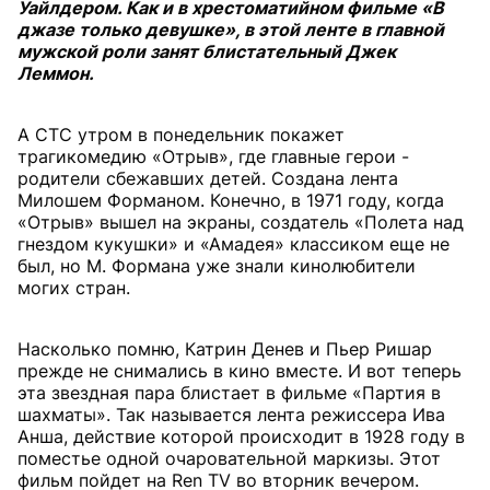
Уайлдером. Как и в хрестоматийном фильме «В
джазе только девушке», в этой ленте в главной
мужской роли занят блистательный Джек
Леммон.
А СТС утром в понедельник покажет
трагикомедию «Отрыв», где главные герои -
родители сбежавших детей. Создана лента
Милошем Форманом. Конечно, в 1971 году, когда
«Отрыв» вышел на экраны, создатель «Полета над
гнездом кукушки» и «Амадея» классиком еще не
был, но М. Формана уже знали кинолюбители
могих стран.
Насколько помню, Катрин Денев и Пьер Ришар
прежде не снимались в кино вместе. И вот теперь
эта звездная пара блистает в фильме «Партия в
шахматы». Так называется лента режиссера Ива
Анша, действие которой происходит в 1928 году в
поместье одной очаровательной маркизы. Этот
фильм пойдет на Ren TV во вторник вечером.