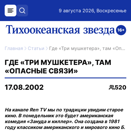
9 августа 2026, Воскресенье
меню
поиск
возрастное ограничение 16+
ссылка на главную
Главная
Статьи
Где «Три мушкетера», там «Опасные связи»
ГДЕ «ТРИ МУШКЕТЕРА», ТАМ
«ОПАСНЫЕ СВЯЗИ»
17.08.2002
520
Просмо
На канале Ren TV мы по традиции увидим старое
кино. В понедельник это будет американская
комедия «Зануда и киллер». Она создана в 1981
году классиком американского и мирового кино Б.