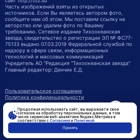
сайт http://toz.su
Часть изображений взяты из открытых
источников. Если Вы являетесь автором фото,
сообщите нам об этом. Мы поставим ссылку на
авторство или удалим фото по Вашему
требованию. Сетевое издание Тихоокеанская
звезда, свидетельство о регистрации ЭЛ № ФС77-
75133 выдано 07.03.2019 Федеральной службой по
надзору в сфере связи, информационных
технологий и массовых коммуникаций
Учредитель АО "Редакция "Тихоокеанская звезда"
Главный редактор: Денчик Е.Д.
Пользовательское соглашение
Политика конфиденциальности
Продолжая использовать сайт, вы выражаете свое
возрастное ограничение 16+
ссылка на главную
согласие на обработку персональных данных, в том
числе сервисом веб-аналитики Яндекс.Метрика в
соответствии с
Согласием
и
Политикой
ссылка на страницу в Вконтакте
ссылка на страницу в Одно
ссылка на канал в Тел
Принять
Разработано в
RASA