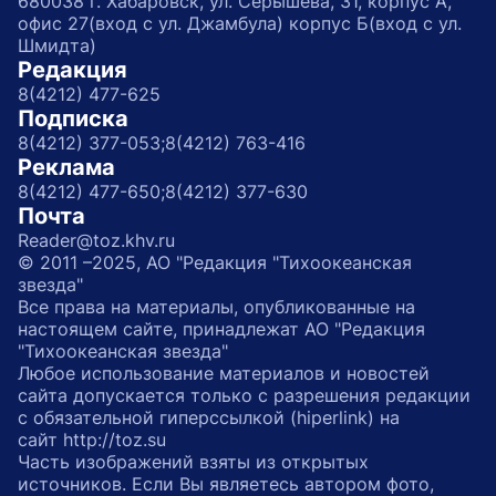
680038 г. Хабаровск, ул. Серышева, 31, корпус А,
офис 27(вход с ул. Джамбула) корпус Б(вход с ул.
Шмидта)
Редакция
8(4212) 477-625
Подписка
8(4212) 377-053;
8(4212) 763-416
Реклама
8(4212) 477-650;
8(4212) 377-630
Почта
Reader@toz.khv.ru
© 2011 –2025, АО "Редакция "Тихоокеанская
звезда"
Все права на материалы, опубликованные на
настоящем сайте, принадлежат АО "Редакция
"Тихоокеанская звезда"
Любое использование материалов и новостей
сайта допускается только с разрешения редакции
с обязательной гиперссылкой (hiperlink) на
сайт http://toz.su
Часть изображений взяты из открытых
источников. Если Вы являетесь автором фото,