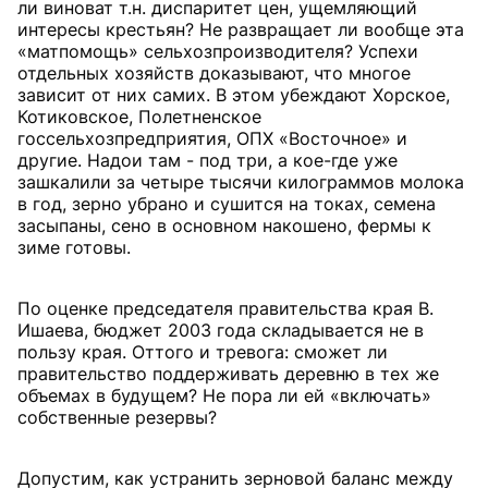
ли виноват т.н. диспаритет цен, ущемляющий
интересы крестьян? Не развращает ли вообще эта
«матпомощь» сельхозпроизводителя? Успехи
отдельных хозяйств доказывают, что многое
зависит от них самих. В этом убеждают Хорское,
Котиковское, Полетненское
госсельхозпредприятия, ОПХ «Восточное» и
другие. Надои там - под три, а кое-где уже
зашкалили за четыре тысячи килограммов молока
в год, зерно убрано и сушится на токах, семена
засыпаны, сено в основном накошено, фермы к
зиме готовы.
По оценке председателя правительства края В.
Ишаева, бюджет 2003 года складывается не в
пользу края. Оттого и тревога: сможет ли
правительство поддерживать деревню в тех же
объемах в будущем? Не пора ли ей «включать»
собственные резервы?
Допустим, как устранить зерновой баланс между