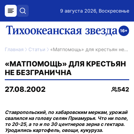
9 августа 2026, Воскресенье
меню
поиск
возрастное ограничение 16+
ссылка на главную
Главная
Статьи
«Матпомощь» для крестьян не безгранична
«МАТПОМОЩЬ» ДЛЯ КРЕСТЬЯН
НЕ БЕЗГРАНИЧНА
27.08.2002
542
Просмо
Ставропольский, по хабаровским меркам, урожай
свалился на голову селян Приамурья. Что ни поле,
то 20-25, а то и по 30 центнеров зерна с гектара.
Уродились картофель, овощи, кукуруза.