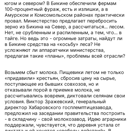
югом и севером? В Бикине обеспечили фермам
100-процентный фураж, есть и излишки, а в
Амурском и Комсомольском районах практически
провал. Министерство предлагает перебросить
зерно из Бикина на Север, а рассчитаться... лесом.
Нет, не срубленным и распиленным, а тем, что... в
тайге. Но ведь это - огромные затраты, найдут ли
в Бикине средства на «косьбу» леса? Не
усложняют ли аппаратчики министерства,
предлагая такие «планы», проблемы всей отрасли?
Возьмем сбыт молока. Пищевики летом не только
«придавили» крестьян, сбросив цену на сырье,
поступающее из бывших совхозов, но и
отказывали порой в приемке молока, не
рассчитывались вовремя, диктовали селянам свои
условия. Виктор Зражевский, генеральный
директор Хабаровского госплемптицезавода,
предложил на заседании правительства построить
- в складчину - свой молокозавод. Идею аграрники
поддержали, чувствуется, что деревня устала от
диктата и ей хочется «свободы действий». В