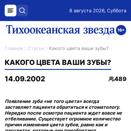
8 августа 2026, Суббота
меню
поиск
возрастное ограничение 16+
ссылка на главную
Главная
Статьи
Какого цвета ваши зубы?
КАКОГО ЦВЕТА ВАШИ ЗУБЫ?
14.09.2002
489
Просмо
Появление зуба «не того цвета» всегда
заставляет пациента обратиться к стоматологу.
Нередко после осмотра пациента ждет вовсе не
отбеливание. Существует огромное количество
причин изменения цвета зубов, равно как и
расцветок, которые они приобретают.