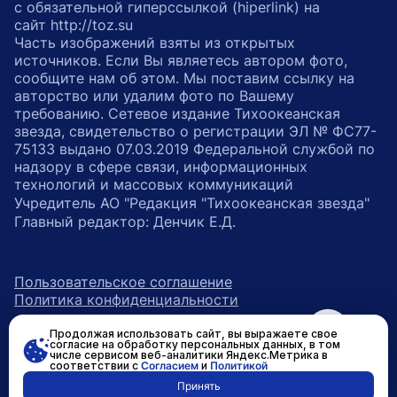
с обязательной гиперссылкой (hiperlink) на
сайт http://toz.su
Часть изображений взяты из открытых
источников. Если Вы являетесь автором фото,
сообщите нам об этом. Мы поставим ссылку на
авторство или удалим фото по Вашему
требованию. Сетевое издание Тихоокеанская
звезда, свидетельство о регистрации ЭЛ № ФС77-
75133 выдано 07.03.2019 Федеральной службой по
надзору в сфере связи, информационных
технологий и массовых коммуникаций
Учредитель АО "Редакция "Тихоокеанская звезда"
Главный редактор: Денчик Е.Д.
Пользовательское соглашение
Политика конфиденциальности
Продолжая использовать сайт, вы выражаете свое
возрастное ограничение 16+
ссылка на главную
согласие на обработку персональных данных, в том
числе сервисом веб-аналитики Яндекс.Метрика в
соответствии с
Согласием
и
Политикой
ссылка на страницу в Вконтакте
ссылка на страницу в Одно
ссылка на канал в Тел
Принять
Разработано в
RASA