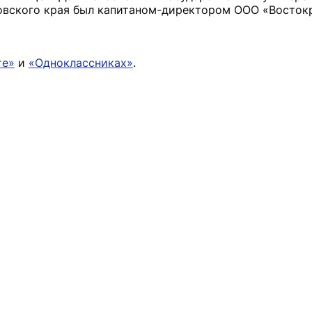
ровского края был капитаном-директором ООО «Восток
те»
и
«Одноклассниках»
.