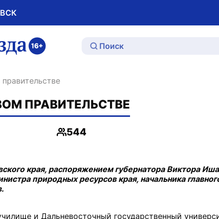
ОВСК
ю
 правительстве
ВОМ ПРАВИТЕЛЬСТВЕ
544
Просмотры
ского края, распоряжением губернатора Виктора Иша
инистра природных ресурсов края, начальника главног
.
училище и Дальневосточный государственный универси