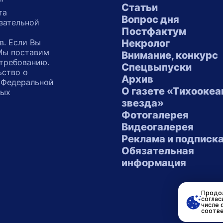
"
Статьи
та
Вопрос дня
зательной
Постфактум
в. Если Вы
Некролог
 Мы поставим
Внимание, конкурс
 требованию.
Спецвыпуски
ьство о
Архив
 Федеральной
О газете «Тихоокеа
ных
звезда»
"
Фотогалерея
Видеогалерея
Реклама и подписк
Обязательная
информация
Продол
соглас
числе 
соотве