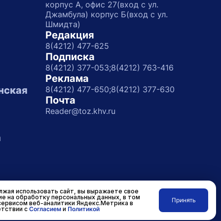
корпус А, офис 27(вход с ул.
Джамбула) корпус Б(вход с ул.
Шмидта)
Редакция
8(4212) 477-625
Подписка
8(4212) 377-053;
8(4212) 763-416
Реклама
нская
8(4212) 477-650;
8(4212) 377-630
Почта
Reader@toz.khv.ru
а
жая использовать сайт, вы выражаете свое
ие на обработку персональных данных, в том
Принять
сервисом веб-аналитики Яндекс.Метрика в
Разработано в
RASA
тствии с
Согласием
и
Политикой