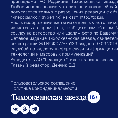
принадлежат АО "Редакция "Тихоокеанская звезда
Любое использование материалов и новостей сай
допускается только с разрешения редакции с обя
гиперссылкой (hiperlink) на сайт http://toz.su
Часть изображений взяты из открытых источнико
являетесь автором фото, сообщите нам об этом.
ссылку на авторство или удалим фото по Вашему
Сетевое издание Тихоокеанская звезда, свидетел
регистрации ЭЛ № ФС77-75133 выдано 07.03.2019
службой по надзору в сфере связи, информацион
технологий и массовых коммуникаций
Учредитель АО "Редакция "Тихоокеанская звезда
Главный редактор: Денчик Е.Д.
Пользовательское соглашение
Политика конфиденциальности
возрастное ограничение 16+
ссылка на главную
ссылка на страницу в Вконтакте
ссылка на страницу в Одноклассниках
ссылка на канал в Телеграмм