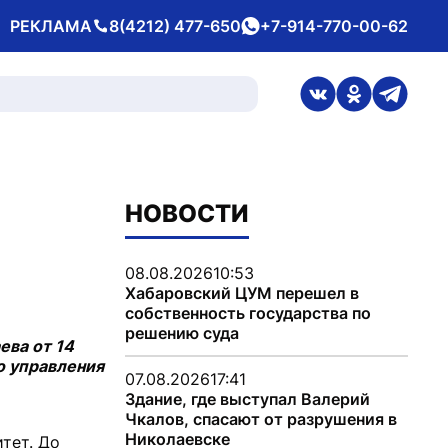
РЕКЛАМА
8(4212) 477-650
+7-914-770-00-62
Телефон
whatsApp
ссылка на стран
ссылка на 
ссылка
НОВОСТИ
08.08.2026
10:53
Хабаровский ЦУМ перешел в
собственность государства по
решению суда
ева от 14
о управления
07.08.2026
17:41
Здание, где выступал Валерий
Чкалов, спасают от разрушения в
Николаевске
тет. До