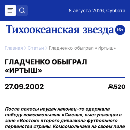
8 августа 2026, Суббота
меню
поиск
возрастное ограничение 16+
ссылка на главную
Главная
Статьи
Гладченко обыграл «Иртыш»
ГЛАДЧЕНКО ОБЫГРАЛ
«ИРТЫШ»
27.09.2002
520
Просмо
После полосы неудач наконец-то одержала
победу комсомольская «Смена», выступающая в
зоне «Восток» второго дивизиона футбольного
первенства страны. Комсомольчане на своем поле