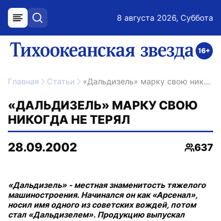
8 августа 2026, Суббота
меню
поиск
возрастное ограничение 16+
ссылка на главную
Главная
Статьи
«Дальдизель» марку свою никогда не терял
«ДАЛЬДИЗЕЛЬ» МАРКУ СВОЮ
НИКОГДА НЕ ТЕРЯЛ
28.09.2002
637
Просмо
«Дальдизель» - местная знаменитость тяжелого
машиностроения. Начинался он как «Арсенал»,
носил имя одного из советских вождей, потом
стал «Дальдизелем». Продукцию выпускал