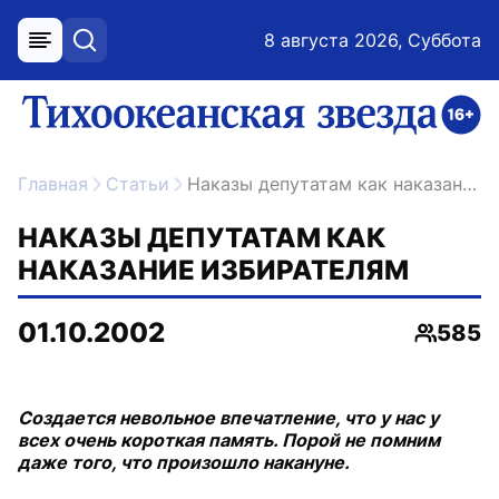
8 августа 2026, Суббота
меню
поиск
возрастное ограничение 16+
ссылка на главную
Главная
Статьи
Наказы депутатам как наказание избирателям
НАКАЗЫ ДЕПУТАТАМ КАК
НАКАЗАНИЕ ИЗБИРАТЕЛЯМ
01.10.2002
585
Просмо
Создается невольное впечатление, что у нас у
всех очень короткая память. Порой не помним
даже того, что произошло накануне.