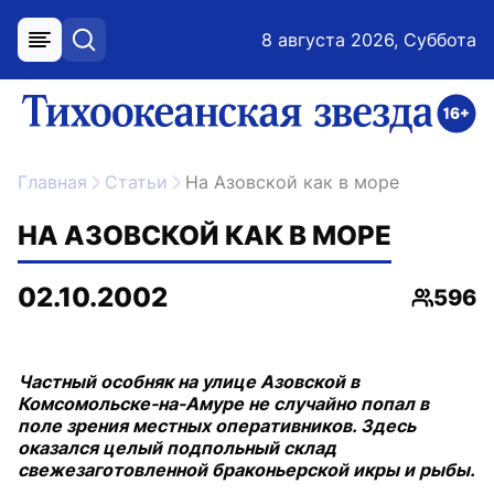
8 августа 2026, Суббота
меню
поиск
возрастное ограничение 16+
ссылка на главную
Главная
Статьи
На Азовской как в море
НА АЗОВСКОЙ КАК В МОРЕ
02.10.2002
596
Просмо
Частный особняк на улице Азовской в
Комсомольске-на-Амуре не случайно попал в
поле зрения местных оперативников. Здесь
оказался целый подпольный склад
свежезаготовленной браконьерской икры и рыбы.