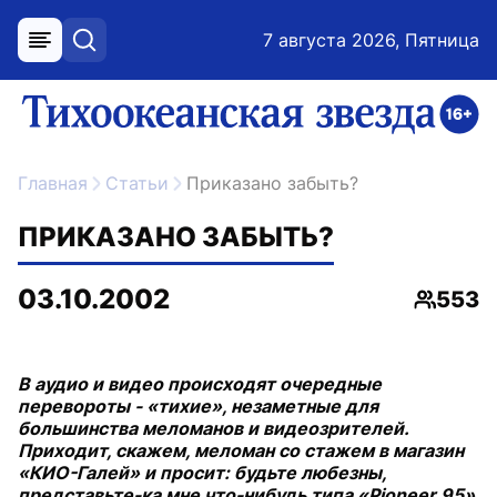
7 августа 2026, Пятница
меню
поиск
возрастное ограничение 16+
ссылка на главную
Главная
Статьи
Приказано забыть?
ПРИКАЗАНО ЗАБЫТЬ?
03.10.2002
553
Просмо
В аудио и видео происходят очередные
перевороты - «тихие», незаметные для
большинства меломанов и видеозрителей.
Приходит, скажем, меломан со стажем в магазин
«КИО-Галей» и просит: будьте любезны,
представьте-ка мне что-нибудь типа «Pioneer 95»,