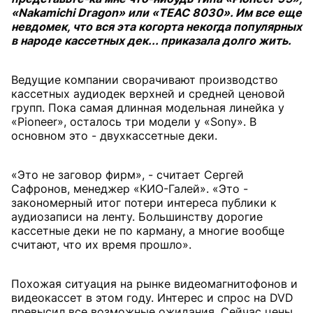
«Nakamichi Dragon» или «TEAC 8030». Им все еще
невдомек, что вся эта когорта некогда популярных
в народе кассетных дек... приказала долго жить.
Ведущие компании сворачивают производство
кассетных аудиодек верхней и средней ценовой
групп. Пока самая длинная модельная линейка у
«Pioneer», осталось три модели у «Sony». В
основном это - двухкассетные деки.
«Это не заговор фирм», - считает Сергей
Сафронов, менеджер «КИО-Галей». «Это -
закономерный итог потери интереса публики к
аудиозаписи на ленту. Большинству дорогие
кассетные деки не по карману, а многие вообще
считают, что их время прошло».
Похожая ситуация на рынке видеомагнитофонов и
видеокассет в этом году. Интерес и спрос на DVD
превысил все возможные ожидания. Сейчас цены