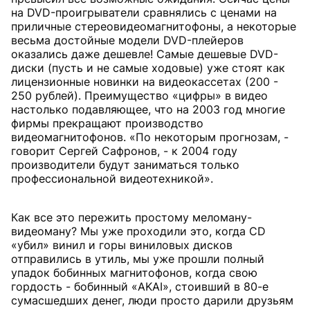
на DVD-проигрыватели сравнялись с ценами на
приличные стереовидеомагнитофоны, а некоторые
весьма достойные модели DVD-плейеров
оказались даже дешевле! Самые дешевые DVD-
диски (пусть и не самые ходовые) уже стоят как
лицензионные новинки на видеокассетах (200 -
250 рублей). Преимущество «цифры» в видео
настолько подавляющее, что на 2003 год многие
фирмы прекращают производство
видеомагнитофонов. «По некоторым прогнозам, -
говорит Сергей Сафронов, - к 2004 году
производители будут заниматься только
профессиональной видеотехникой».
Как все это пережить простому меломану-
видеоману? Мы уже проходили это, когда CD
«убил» винил и горы виниловых дисков
отправились в утиль, мы уже прошли полный
упадок бобинных магнитофонов, когда свою
гордость - бобинный «AKAI», стоивший в 80-е
сумасшедших денег, люди просто дарили друзьям