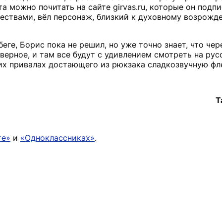
 можно почитать на сайте girvas.ru, которые он подпи
ествами, вёл персонаж, близкий к духовному возрожд
ге, Борис пока не решил, но уже точно знает, что чере
верное, и там все будут с удивлением смотреть на рус
ких привалах достающего из рюкзака сладкозвучную фл
Т
те»
и
«Одноклассниках»
.