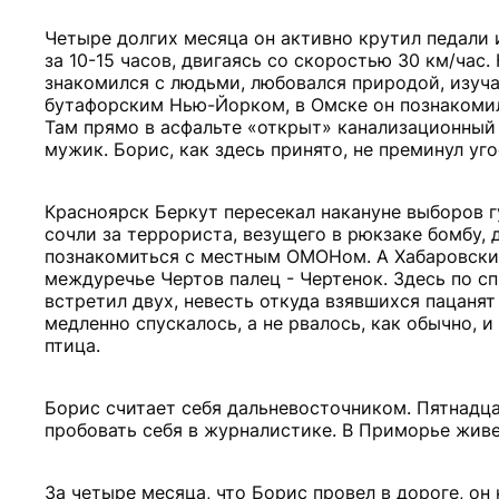
Четыре долгих месяца он активно крутил педали
за 10-15 часов, двигаясь со скоростью 30 км/час
знакомился с людьми, любовался природой, изуч
бутафорским Нью-Йорком, в Омске он познакомил
Там прямо в асфальте «открыт» канализационный
мужик. Борис, как здесь принято, не преминул уг
Красноярск Беркут пересекал накануне выборов 
сочли за террориста, везущего в рюкзаке бомбу,
познакомиться с местным ОМОНом. А Хабаровский
междуречье Чертов палец - Чертенок. Здесь по сп
встретил двух, невесть откуда взявшихся пацанят 
медленно спускалось, а не рвалось, как обычно, 
птица.
Борис считает себя дальневосточником. Пятнадца
пробовать себя в журналистике. В Приморье живе
За четыре месяца, что Борис провел в дороге, он 