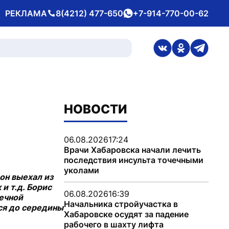
РЕКЛАМА
8(4212) 477-650
+7-914-770-00-62
Телефон
whatsApp
ссылка на стран
ссылка на 
ссылка
НОВОСТИ
06.08.2026
17:24
Врачи Хабаровска начали лечить
последствия инсульта точечными
уколами
он выехал из
и т.д. Борис
06.08.2026
16:39
ечной
Начальника стройучастка в
ься до середины
Хабаровске осудят за падение
рабочего в шахту лифта