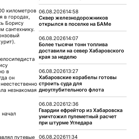
200 километров
06.08.2026
14:58
я в городах,
Сквер железнодорожников
сь Борису
открылся в поселке на БАМе
м сантехнику.
онзовый
06.08.2026
14:07
урит).
Более тысячи тонн топлива
доставили на север Хабаровского
края за неделю
велосипедиста
ису
06.08.2026
13:27
но в
Хабаровские корабелы готовы
гда он
строить суда для
о неестественно
дноуглубительного флота
ала незнакомая
06.08.2026
12:36
Гвардии ефрейтор из Хабаровска
 начал
уничтожил пулеметный расчет
при штурме Угледара
06.08.2026
11:34
равлял путевые