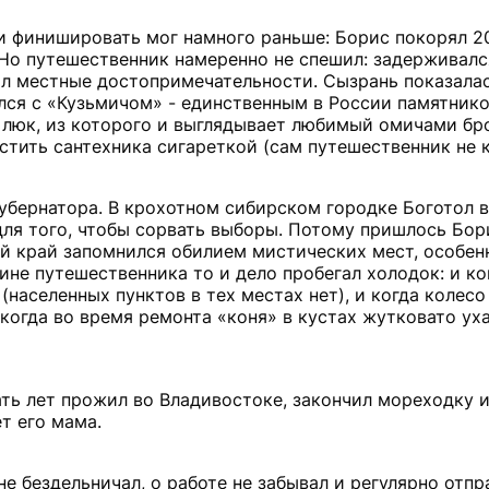
 и финишировать мог намного раньше: Борис покорял 
. Но путешественник намеренно не спешил: задерживалс
ал местные достопримечательности. Сызрань показала
ся с «Кузьмичом» - единственным в России памятнико
 люк, из которого и выглядывает любимый омичами бр
остить сантехника сигареткой (сам путешественник не к
губернатора. В крохотном сибирском городке Боготол 
 для того, чтобы сорвать выборы. Потому пришлось Бор
 край запомнился обилием мистических мест, особен
ине путешественника то и дело пробегал холодок: и ко
(населенных пунктов в тех местах нет), и когда колес
и когда во время ремонта «коня» в кустах жутковато ух
ть лет прожил во Владивостоке, закончил мореходку и
т его мама.
не бездельничал, о работе не забывал и регулярно отп