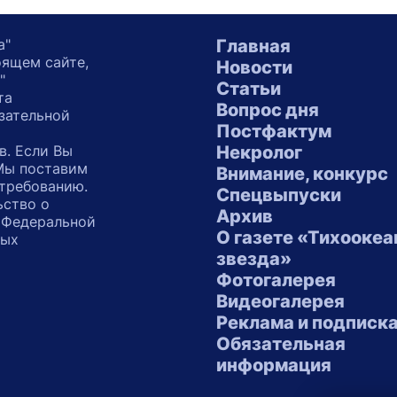
а"
Главная
оящем сайте,
Новости
"
Статьи
та
Вопрос дня
зательной
Постфактум
в. Если Вы
Некролог
 Мы поставим
Внимание, конкурс
 требованию.
Спецвыпуски
ьство о
Архив
 Федеральной
О газете «Тихоокеа
ных
звезда»
"
Фотогалерея
Видеогалерея
Реклама и подписк
Обязательная
информация