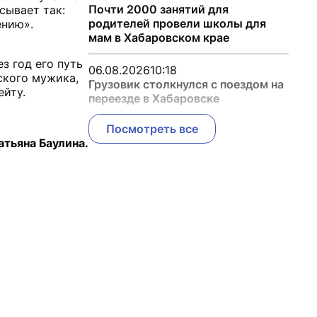
Почти 2000 занятий для
сывает так:
родителей провели школы для
ению».
мам в Хабаровском крае
з год его путь
06.08.2026
10:18
ского мужика,
Грузовик столкнулся с поездом на
ейту.
переезде в Хабаровске
Посмотреть все
атьяна Баулина.