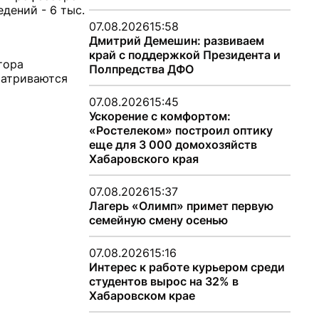
дений - 6 тыс.
07.08.2026
15:58
Дмитрий Демешин: развиваем
край с поддержкой Президента и
тора
Полпредства ДФО
матриваются
07.08.2026
15:45
Ускорение с комфортом:
«Ростелеком» построил оптику
еще для 3 000 домохозяйств
Хабаровского края
07.08.2026
15:37
Лагерь «Олимп» примет первую
семейную смену осенью
07.08.2026
15:16
Интерес к работе курьером среди
студентов вырос на 32% в
Хабаровском крае