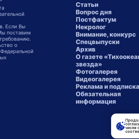
"
Статьи
та
Вопрос дня
зательной
Постфактум
в. Если Вы
Некролог
 Мы поставим
Внимание, конкурс
 требованию.
Спецвыпуски
ьство о
Архив
 Федеральной
О газете «Тихоокеа
ных
звезда»
"
Фотогалерея
Видеогалерея
Реклама и подписк
Обязательная
информация
Продол
соглас
числе 
соотве