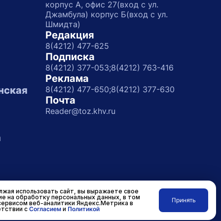
корпус А, офис 27(вход с ул.
Джамбула) корпус Б(вход с ул.
Шмидта)
Редакция
8(4212) 477-625
Подписка
8(4212) 377-053;
8(4212) 763-416
Реклама
нская
8(4212) 477-650;
8(4212) 377-630
Почта
Reader@toz.khv.ru
а
жая использовать сайт, вы выражаете свое
ие на обработку персональных данных, в том
Принять
сервисом веб-аналитики Яндекс.Метрика в
Разработано в
RASA
тствии с
Согласием
и
Политикой