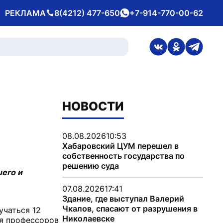
РЕКЛАМА
8(4212) 477-650
+7-914-770-00-62
Телефон
whatsApp
ссылка на стран
ссылка на 
ссылка
НОВОСТИ
08.08.2026
10:53
Хабаровский ЦУМ перешел в
собственность государства по
решению суда
его и
07.08.2026
17:41
Здание, где выступал Валерий
Чкалов, спасают от разрушения в
учаться 12
Николаевске
ля профессоров