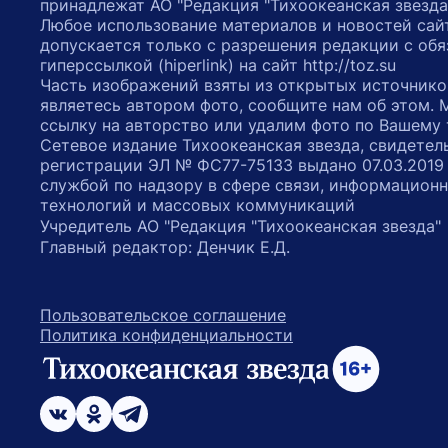
принадлежат АО "Редакция "Тихоокеанская звезда
Любое использование материалов и новостей сай
допускается только с разрешения редакции с обя
гиперссылкой (hiperlink) на сайт http://toz.su
Часть изображений взяты из открытых источнико
являетесь автором фото, сообщите нам об этом.
ссылку на авторство или удалим фото по Вашему
Сетевое издание Тихоокеанская звезда, свидетел
регистрации ЭЛ № ФС77-75133 выдано 07.03.2019
службой по надзору в сфере связи, информацион
технологий и массовых коммуникаций
Учредитель АО "Редакция "Тихоокеанская звезда
Главный редактор: Денчик Е.Д.
Пользовательское соглашение
Политика конфиденциальности
возрастное ограничение 16+
ссылка на главную
ссылка на страницу в Вконтакте
ссылка на страницу в Одноклассниках
ссылка на канал в Телеграмм