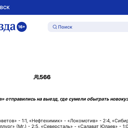
ОВСК
ю
566
Просмотры
а» отправились на выезд, где сумели обыграть новоку
ветов» - 1:1, «Нефтехимик» - «Локомотив» - 2:4, «Сиби
ллург» (Мг.) - 2:5, «Северсталь» - «Салават Юлаев» - 1: