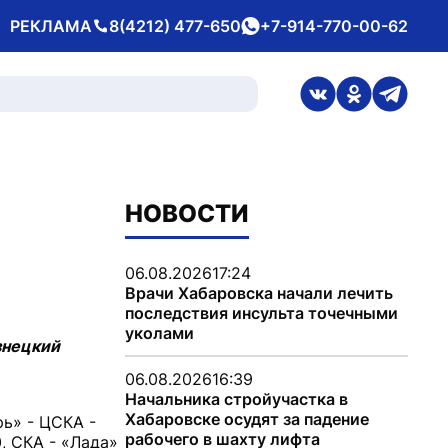
РЕКЛАМА
8(4212) 477-650
+7-914-770-00-62
Телефон
whatsApp
ссылка на стран
ссылка на 
ссылка
НОВОСТИ
06.08.2026
17:24
Врачи Хабаровска начали лечить
последствия инсульта точечными
уколами
знецкий
06.08.2026
16:39
Начальника стройучастка в
Хабаровске осудят за падение
рь» - ЦСКА -
рабочего в шахту лифта
0, СКА - «Лада»