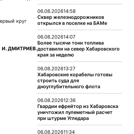
06.08.2026
14:58
Сквер железнодорожников
первый круг
открылся в поселке на БАМе
06.08.2026
14:07
Более тысячи тонн топлива
И. ДМИТРИЕВ.
доставили на север Хабаровского
края за неделю
06.08.2026
13:27
Хабаровские корабелы готовы
строить суда для
дноуглубительного флота
06.08.2026
12:36
Гвардии ефрейтор из Хабаровска
уничтожил пулеметный расчет
при штурме Угледара
06.08.2026
11:34