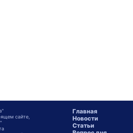
а"
Главная
оящем сайте,
Новости
"
Статьи
та
Вопрос дня