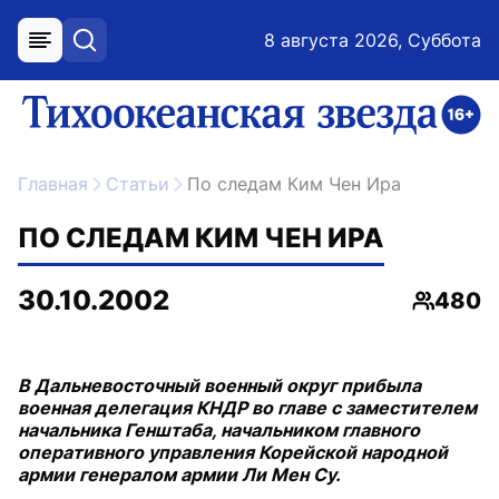
8 августа 2026, Суббота
меню
поиск
возрастное ограничение 16+
ссылка на главную
Главная
Статьи
По следам Ким Чен Ира
ПО СЛЕДАМ КИМ ЧЕН ИРА
30.10.2002
480
Просмо
В Дальневосточный военный округ прибыла
военная делегация КНДР во главе с заместителем
начальника Генштаба, начальником главного
оперативного управления Корейской народной
армии генералом армии Ли Мен Су.