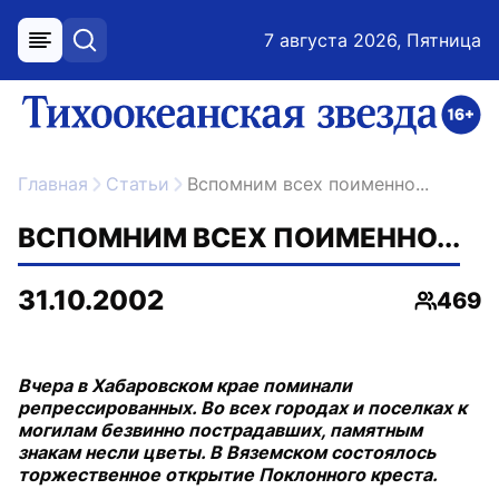
7 августа 2026, Пятница
меню
поиск
возрастное ограничение 16+
ссылка на главную
Главная
Статьи
Вспомним всех поименно...
ВСПОМНИМ ВСЕХ ПОИМЕННО...
31.10.2002
469
Просмо
Вчера в Хабаровском крае поминали
репрессированных. Во всех городах и поселках к
могилам безвинно пострадавших, памятным
знакам несли цветы. В Вяземском состоялось
торжественное открытие Поклонного креста.