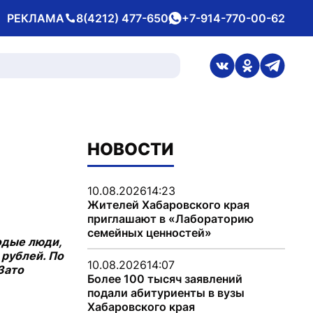
РЕКЛАМА
8(4212) 477-650
+7-914-770-00-62
Телефон
whatsApp
ссылка на стран
ссылка на 
ссылка
НОВОСТИ
10.08.2026
14:23
Жителей Хабаровского края
приглашают в «Лабораторию
семейных ценностей»
одые люди,
 рублей. По
10.08.2026
14:07
Зато
Более 100 тысяч заявлений
подали абитуриенты в вузы
Хабаровского края