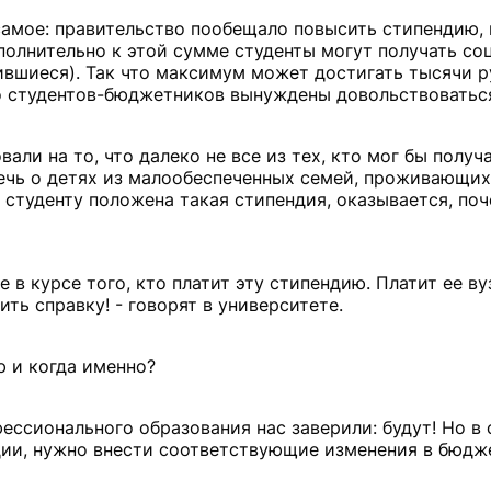
амое: правительство пообещало повысить стипендию, 
полнительно к этой сумме студенты могут получать со
ившиеся). Так что максимум может достигать тысячи р
тво студентов-бюджетников вынуждены довольствовать
овали на то, что далеко не все из тех, кто мог бы полу
Речь о детях из малообеспеченных семей, проживающих 
 студенту положена такая стипендия, оказывается, по
е в курсе того, кто платит эту стипендию. Платит ее ву
ить справку! - говорят в университете.
ю и когда именно?
ессионального образования нас заверили: будут! Но в
ндии, нужно внести соответствующие изменения в бюдже