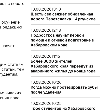
ают с нового
10.08.2026
13:10
Шесть сел свяжет обновленная
дорога Переяславка – Аргунское
а обучение
 в редакцию
10.08.2026
12:13
Подростков научат первой
помощи и огневой подготовке в
Хабаровском крае
 насчет
10.08.2026
11:15
Более 3000 жителей
щим статьям
Хабаровского края переедут из
 статьи, тем
аварийного жилья до конца года
тудентам,
10.08.2026
10:26
Когда можно протезировать зубы
после удаления
ем: никаких
шения пока
10.08.2026
10:25
Трое студентов из Хабаровского