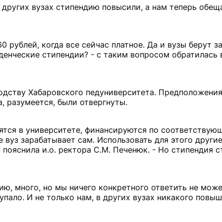
 В других вузах стипендию повысили, а нам теперь обещ
60 рублей, когда все сейчас платное. Да и вузы берут з
уденческие стипендии? - с таким вопросом обратилась
одству Хабаровского педуниверситета. Предположения
, разумеется, были отвергнуты.
дятся в университете, финансируются по соответствую
 вуз зарабатывает сам. Использовать для этого другие
 пояснила и.о. ректора С.М. Печенюк. - Но стипендия с
ию, много, но мы ничего конкретного ответить не мож
пало. И не только нам, в других вузах никакого повы