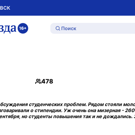
ОВСК
ю
478
Просмотры
 обсуждения студенческих проблем. Рядом стояли мол
зговаривали о стипендии. Уж очень она мизерная - 260
сентября, но студенты повышения так и не дождались. 