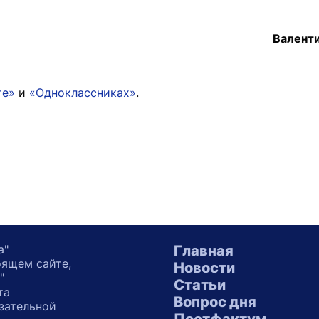
Валент
те»
и
«Одноклассниках»
.
а"
Главная
оящем сайте,
Новости
"
Статьи
та
Вопрос дня
зательной