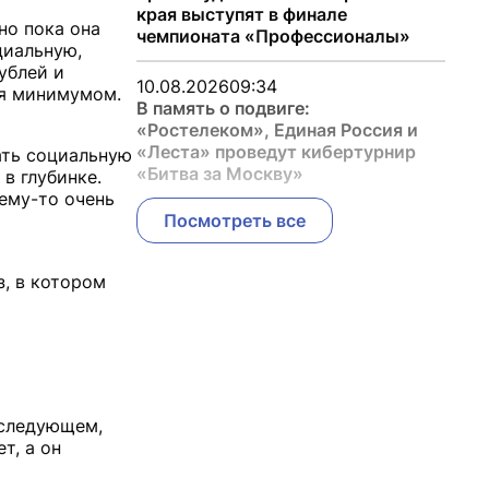
края выступят в финале
но пока она
чемпионата «Профессионалы»
циальную,
ублей и
10.08.2026
09:34
ся минимумом.
В память о подвиге:
«Ростелеком», Единая Россия и
«Леста» проведут кибертурнир
чать социальную
«Битва за Москву»
в глубинке.
чему-то очень
Посмотреть все
з, в котором
 следующем,
т, а он