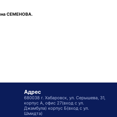
ина СЕМЕНОВА.
Адрес
680038 г. Хабаровск, ул. Серышева, 31,
корпус А, офис 27(вход с ул.
Джамбула) корпус Б(вход с ул.
Шмидта)