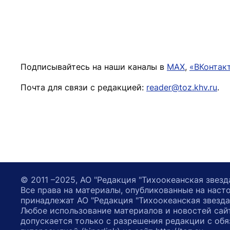
Подписывайтесь на наши каналы в
MAX
,
«ВКонтак
Почта для связи с редакцией:
reader@toz.khv.ru
.
© 2011 –2025, АО "Редакция "Тихоокеанская звезд
Все права на материалы, опубликованные на наст
принадлежат АО "Редакция "Тихоокеанская звезда
Любое использование материалов и новостей сай
допускается только с разрешения редакции с обя