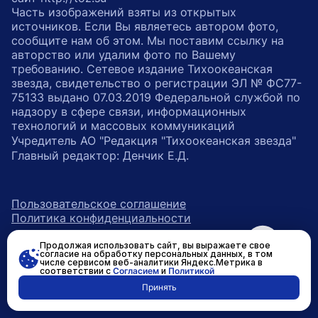
Часть изображений взяты из открытых
источников. Если Вы являетесь автором фото,
сообщите нам об этом. Мы поставим ссылку на
авторство или удалим фото по Вашему
требованию. Сетевое издание Тихоокеанская
звезда, свидетельство о регистрации ЭЛ № ФС77-
75133 выдано 07.03.2019 Федеральной службой по
надзору в сфере связи, информационных
технологий и массовых коммуникаций
Учредитель АО "Редакция "Тихоокеанская звезда"
Главный редактор: Денчик Е.Д.
Пользовательское соглашение
Политика конфиденциальности
Продолжая использовать сайт, вы выражаете свое
возрастное ограничение 16+
ссылка на главную
согласие на обработку персональных данных, в том
числе сервисом веб-аналитики Яндекс.Метрика в
соответствии с
Согласием
и
Политикой
ссылка на страницу в Вконтакте
ссылка на страницу в Одно
ссылка на канал в Тел
Принять
Разработано в
RASA