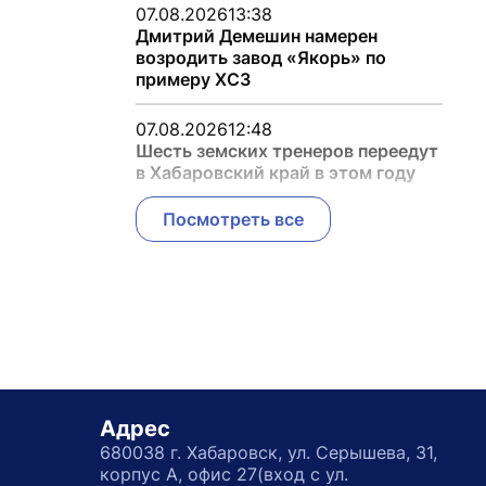
07.08.2026
13:38
Дмитрий Демешин намерен
возродить завод «Якорь» по
примеру ХСЗ
07.08.2026
12:48
Шесть земских тренеров переедут
в Хабаровский край в этом году
Посмотреть все
Адрес
680038 г. Хабаровск, ул. Серышева, 31,
корпус А, офис 27(вход с ул.