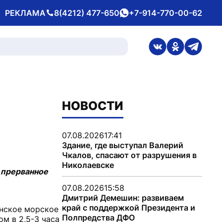
РЕКЛАМА
8(4212) 477-650
+7-914-770-00-62
Телефон
whatsApp
ссылка на стран
ссылка на 
ссылка
НОВОСТИ
07.08.2026
17:41
Здание, где выступал Валерий
Чкалов, спасают от разрушения в
Николаевске
 прерванное
07.08.2026
15:58
Дмитрий Демешин: развиваем
край с поддержкой Президента и
инское морское
Полпредства ДФО
м в 2,5-3 часа