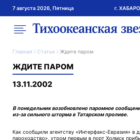
7 августа 2026, Пятница
г. ХАБАР
возрастное ограничение 16+
меню
ссылка на главну
Главная
Статьи
Ждите паром
ЖДИТЕ ПАРОМ
13.11.2002
В понедельник возобновлено паромное сообщени
из-за сильного шторма в Татарском проливе.
Как сообщили агентству «Интерфакс-Евразия» в 
пароходство», утром первым в порт Холмск прибы