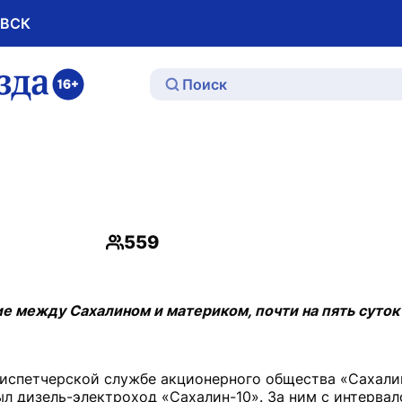
ОВСК
ю
559
Просмотры
е между Сахалином и материком, почти на пять суток
диспетчерской службе акционерного общества «Сахал
л дизель-электроход «Сахалин-10». За ним с интервало