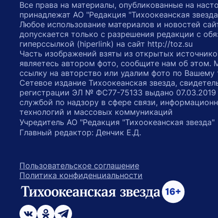
Все права на материалы, опубликованные на наст
принадлежат АО "Редакция "Тихоокеанская звезда
Любое использование материалов и новостей сай
допускается только с разрешения редакции с обя
гиперссылкой (hiperlink) на сайт http://toz.su
Часть изображений взяты из открытых источнико
являетесь автором фото, сообщите нам об этом.
ссылку на авторство или удалим фото по Вашему
Сетевое издание Тихоокеанская звезда, свидетел
регистрации ЭЛ № ФС77-75133 выдано 07.03.2019
службой по надзору в сфере связи, информацион
технологий и массовых коммуникаций
Учредитель АО "Редакция "Тихоокеанская звезда
Главный редактор: Денчик Е.Д.
Пользовательское соглашение
Политика конфиденциальности
возрастное ограничение 16+
ссылка на главную
ссылка на страницу в Вконтакте
ссылка на страницу в Одноклассниках
ссылка на канал в Телеграмм