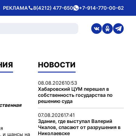
РЕКЛАМА
8(4212) 477-650
+7-914-770-00-62
Телефон
whatsApp
ссылка на стран
ссылка на 
ссылка
НИЯ
НОВОСТИ
08.08.2026
10:53
Хабаровский ЦУМ перешел в
собственность государства по
решению суда
ственная
07.08.2026
17:41
Здание, где выступал Валерий
Чкалов, спасают от разрушения в
ия
Николаевске
, и шансы на