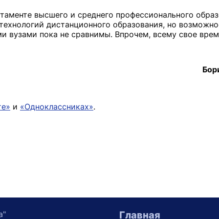
ртаменте высшего и среднего профессионального образ
технологий дистанционного образования, но возможнос
ми вузами пока не сравнимы. Впрочем, всему свое врем
Бор
те»
и
«Одноклассниках»
.
а"
Главная