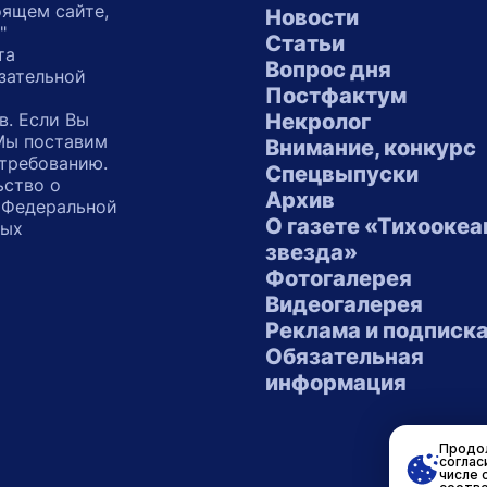
оящем сайте,
Новости
"
Статьи
та
Вопрос дня
зательной
Постфактум
в. Если Вы
Некролог
 Мы поставим
Внимание, конкурс
 требованию.
Спецвыпуски
ьство о
Архив
 Федеральной
О газете «Тихоокеа
ных
звезда»
"
Фотогалерея
Видеогалерея
Реклама и подписк
Обязательная
информация
Продол
соглас
числе 