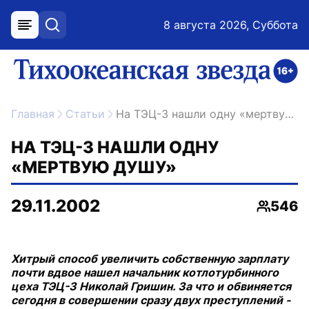
8 августа 2026, Суббота
меню
поиск
возрастное ограничение 16+
ссылка на главную
Главная
Статьи
На ТЭЦ-3 нашли одну «мертвую душу»
НА ТЭЦ-3 НАШЛИ ОДНУ
«МЕРТВУЮ ДУШУ»
29.11.2002
546
Просмо
Хитрый способ увеличить собственную зарплату
почти вдвое нашел начальник котлотурбинного
цеха ТЭЦ-3 Николай Гришин. За что и обвиняется
сегодня в совершении сразу двух преступлений -