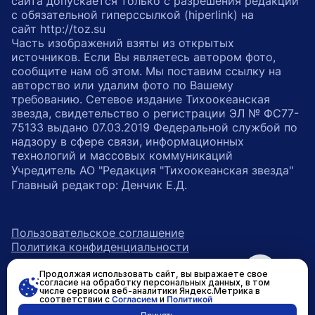
сайта допускается только с разрешения редакции
с обязательной гиперссылкой (hiperlink) на
сайт http://toz.su
Часть изображений взяты из открытых
источников. Если Вы являетесь автором фото,
сообщите нам об этом. Мы поставим ссылку на
авторство или удалим фото по Вашему
требованию. Сетевое издание Тихоокеанская
звезда, свидетельство о регистрации ЭЛ № ФС77-
75133 выдано 07.03.2019 Федеральной службой по
надзору в сфере связи, информационных
технологий и массовых коммуникаций
Учредитель АО "Редакция "Тихоокеанская звезда"
Главный редактор: Денчик Е.Д.
Пользовательское соглашение
Политика конфиденциальности
Продолжая использовать сайт, вы выражаете свое
возрастное ограничение 16+
ссылка на главную
согласие на обработку персональных данных, в том
числе сервисом веб-аналитики Яндекс.Метрика в
соответствии с
Согласием
и
Политикой
ссылка на страницу в Вконтакте
ссылка на страницу в Одно
ссылка на канал в Тел