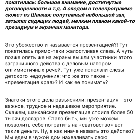
покатилась: большое внимание, достигнутые
договоренности и т.д. А следом в телепрограмме
сюжет из Шанхая: полутемный небольшой зал,
затылки сидящих людей, мелким планом какой-то
президиум и экранчик монитора.
Это убожество и называется презентацией?! Тут
покатилась прямо-таки жалостливая слеза. А чуть
позже опять же на экраны вышли участники этого
заграничного действа с деловым напором
оптимистичных речей. Тут уже поползли слезы
детского недоумения: что же это такое -
«презентация края»? И как ее понимать?
Знатоки этого дела разъяснили: презентация - это
важное, трудное и недешевое мероприятие.
Скажем, шанхайская презентация стоила более 50
тысяч долларов. Стало быть, мы уже можем
позволить себе потратить на «сватовство» вот
такие деньги. Ну, а как иначе назвать это действо?
Мы едем в чужой дом нахваливать свою