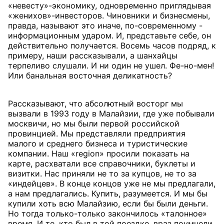
«невесту»-экономику, одновременно приглядывая
«женихов»-инвесторов. Чиновники и бизнесмены,
правда, называют это иначе, по-современному -
информационным ударом. И, представьте себе, он
действительно получается. Восемь часов подряд, к
примеру, наши рассказывали, а шанхайцы
терпеливо слушали. И ни один не ушел. Фе-но-мен!
Или банальная восточная деликатность?
Рассказывают, что абсолютный восторг мы
вызвали в 1993 году в Малайзии, где уже побывали
москвичи, но мы были первой российской
провинцией. Мы представляли предприятия
малого и среднего бизнеса и туристические
компании. Наш «region» просили показать на
карте, расхватали все справочники, буклеты и
визитки. Нас приняли не то за купцов, не то за
«индейцев». В конце концов уже не мы предлагали,
а нам предлагались. Купить, разумеется. И мы бы
купили хоть всю Малайзию, если бы были деньги.
Но тогда только-только закончилось «талонное»
время. И те, кто был в той поездке, враз поумнели.