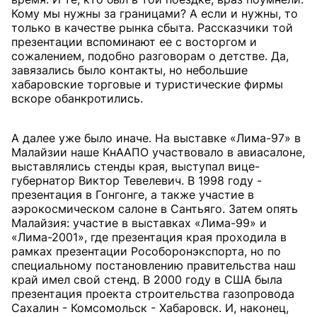
Кому мы нужны за границами? А если и нужны, то
только в качестве рынка сбыта. Рассказчики той
презентации вспоминают ее с восторгом и
сожалением, подобно разговорам о детстве. Да,
завязались было контакты, но небольшие
хабаровские торговые и туристические фирмы
вскоре обанкротились.
А далее уже было иначе. На выставке «Лима-97» в
Малайзии наше КнААПО участвовало в авиасалоне,
выставлялись стенды края, выступал вице-
губернатор Виктор Тевелевич. В 1998 году -
презентация в Гонгонге, а также участие в
аэрокосмическом салоне в Сантьяго. Затем опять
Малайзия: участие в выставках «Лима-99» и
«Лима-2001», где презентация края проходила в
рамках презентации Рособоронэкспорта, но по
специальному постановлению правительства наш
край имел свой стенд. В 2000 году в США была
презентация проекта строительства газопровода
Сахалин - Комсомольск - Хабаровск. И, наконец,