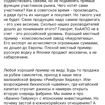
содействовать связям, но не подменять прямые
функции участников рынка. Чего хотят сами
участники? Как в советское время - производить,
а дядя пусть их находит и покупает. Но такого уже
не будет. Свою продукцию надо самим продвигать
- это уже аксиома. Сколько наших руководителей
дошло до понимания этого? Говорят, КнААПО не в
счет - это российский уровень. Хороший местный
пример - комсомольский завод «Амурлитмаш».
Его экспорт не исчисляется огромными суммами,
но дошел до Европы. Плохой местный пример:
русскую водку в Японии продают москвичи, а не
хабаровчане.
Любой хороший пример на виду. Будь то продажа
за рубеж самолетов, приход в наши леса
малазийской фирмы «Римбунан Хиджау». Или
возрождение бикинской «швейки», где китайский
капитал строчит джинсы и намерен открыть
вторую очередь фабрики. Мы знаем и про
«Ванино-Тайрику» с японскими инвестициями. Но
почему застой в южнокорейских отношениях? А