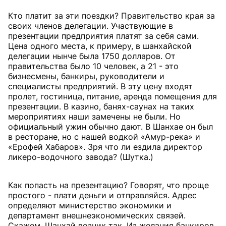
Кто платит за эти поездки? Правительство края за
своих членов делегации. Участвующие в
презентации предприятия платят за себя сами.
Цена одного места, к примеру, в шанхайской
делегации нынче была 1750 долларов. От
правительства было 10 человек, а 21 - это
бизнесмены, банкиры, руководители и
специалисты предприятий. В эту цену входят
пролет, гостиница, питание, аренда помещения для
презентации. В казино, банях-саунах на таких
мероприятиях наши замечены не были. Но
официальный ужин обычно дают. В Шанхае он был
в ресторане, но с нашей водкой «Амур-река» и
«Ерофей Хабаров». Зря что ли ездила директор
ликеро-водочного завода? (Шутка.)
Как попасть на презентацию? Говорят, что проще
простого - плати деньги и отправляйся. Адрес
определяют министерство экономики и
департамент внешнеэкономических связей.
Скажем, Шанхай возник так. Из желания банкиров