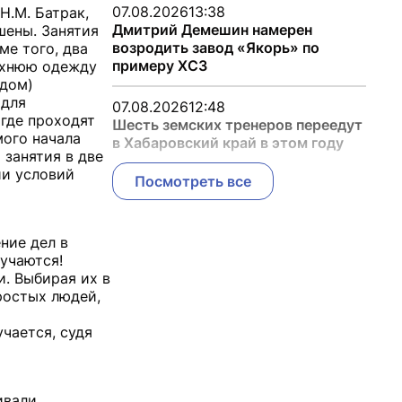
07.08.2026
13:38
Н.М. Батрак,
Дмитрий Демешин намерен
шены. Занятия
возродить завод «Якорь» по
ме того, два
примеру ХСЗ
рхнюю одежду
здом)
 для
07.08.2026
12:48
 где проходят
Шесть земских тренеров переедут
мого начала
в Хабаровский край в этом году
 занятия в две
ии условий
Посмотреть все
ние дел в
мучаются!
и. Выбирая их в
ростых людей,
чается, судя
ивали