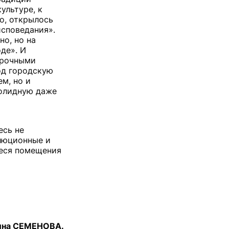
ультуре, к
но, открылось
исповедания».
но, но на
де». И
арочными
од городскую
м, но и
солидную даже
есь не
олюционные и
иеся помещения
ина СЕМЕНОВА.