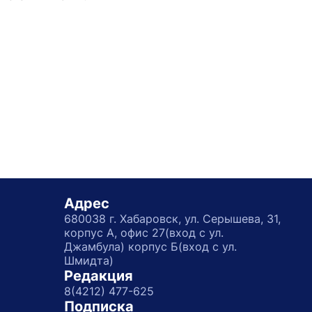
Адрес
680038 г. Хабаровск, ул. Серышева, 31,
корпус А, офис 27(вход с ул.
Джамбула) корпус Б(вход с ул.
Шмидта)
Редакция
8(4212) 477-625
Подписка