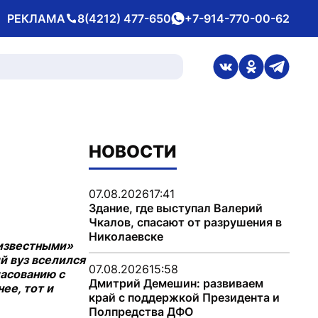
РЕКЛАМА
8(4212) 477-650
+7-914-770-00-62
Телефон
whatsApp
ссылка на стран
ссылка на 
ссылка
НОВОСТИ
07.08.2026
17:41
Здание, где выступал Валерий
Чкалов, спасают от разрушения в
Николаевске
еизвестными»
й вуз вселился
07.08.2026
15:58
ласованию с
Дмитрий Демешин: развиваем
ее, тот и
край с поддержкой Президента и
Полпредства ДФО