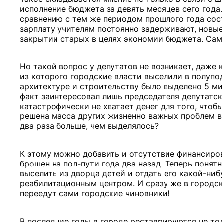
исполнение бюджета за девять месяцев сего года
сравнению с тем же периодом прошлого года сост
зарплату учителям постоянно задерживают, новые
закрытии старых в целях экономии бюджета. Само
Но такой вопрос у депутатов не возникает, даже 
из которого городские власти выселили в полуп
архитектуре и строительству было выделено 5 ми
факт заинтересовал лишь председателя депутатск
катастрофически не хватает денег для того, чтоб
решена масса других жизненно важных проблем в 
два раза больше, чем выделялось?
К этому можно добавить и отсутствие финансиро
брошен на пол-пути года два назад. Теперь понятн
выселить из дворца детей и отдать его какой-ниб
реабилитационным центром. И сразу же в городск
переедут сами городские чиновники!
В последние годы в городе реставрируются не то