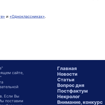
те»
и
«Одноклассниках»
.
а"
Главная
оящем сайте,
Новости
"
Статьи
та
Вопрос дня
зательной
Постфактум
в. Если Вы
Некролог
 Мы поставим
Внимание, конкурс