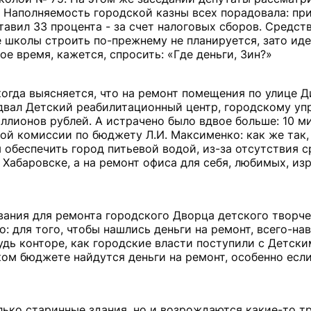
. Наполняемость городской казны всех порадовала: при
авил 33 процента - за счет налоговых сборов. Средст
 школы строить по-прежнему не планируется, зато иде
е время, кажется, спросить: «Где деньги, Зин?»
когда выясняется, что на ремонт помещения по улице 
одвал Детский реабилитационный центр, городскому уп
ллионов рублей. А истрачено было вдвое больше: 10 м
ой комиссии по бюджету Л.И. Максименко: как же так,
ы обеспечить город питьевой водой, из-за отсутствия с
Хабаровске, а на ремонт офиса для себя, любимых, из
вания для ремонта городского Дворца детского творче
о: для того, чтобы нашлись деньги на ремонт, всего-нав
удь конторе, как городские власти поступили с Детски
ом бюджете найдутся деньги на ремонт, особенно если
лько старинные здания, но и возрождаются какие-то т