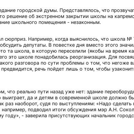
едание городской думы. Представлялось, что прозвуча
то решение об экстренном закрытии школы на капрем
ание школьного помещения - незаконным.
л сюрприз. Например, когда выяснилось, что школа № 
бсудить депутаты. В повестке дня вместо этого значи
это та школа, в которую переселили (якобы на время к
с чего это школе понадобилась реорганизация. Для посв
акого разговора по сути проблемы о том, что негоже 
 предвидится, речь пойдет лишь о том, чтобы узаконит
м, что реально пути назад уже нет: здание переоборуд
о выиграет, да и детям в современной школе должно б
ак раз наоборот, судя по выступлениям: «Надо сделать 
, например, подводил итоги обсуждения мэр А.Н. Сокол
у году», - заверила присутствующих начальник город