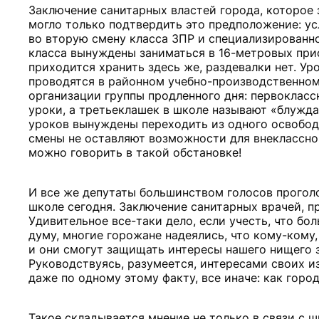
Заключение санитарных властей города, которое 
могло только подтвердить это предположение: ус
во вторую смену класса ЗПР и специализированно
класса вынуждены заниматься в 16-метровых пр
приходится хранить здесь же, раздевалки нет. Ур
проводятся в районном учебно-производственном 
организации группы продленного дня: первокласс
уроки, а третьеклашек в школе называют «блужда
уроков вынуждены переходить из одного освободи
смены не оставляют возможности для внеклассной
можно говорить в такой обстановке!
И все же депутаты большинством голосов проголос
школе сегодня. Заключение санитарных врачей, пр
Удивительное все-таки дело, если учесть, что бо
думу, многие горожане надеялись, что кому-кому
и они смогут защищать интересы нашего нищего 
Руководствуясь, разумеется, интересами своих из
даже по одному этому факту, все иначе: как горо
Такое складывается мнение не только в связи с 