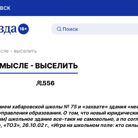
ОВСК
ю
ысле - выселить
СМЫСЛЕ - ВЫСЕЛИТЬ
556
Просмотры
нием хабаровской школы № 75 и «захвате» здания «н
правления образования. О том, что новый юридически
) школьное здание все-таки не самовольно, а по сог
 «ТОЗ», 26.10.02 г., «Игра на школьном поле: кто сильн