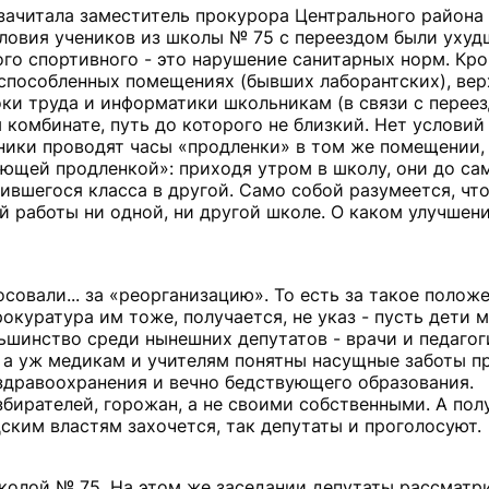
зачитала заместитель прокурора Центрального района 
ловия учеников из школы № 75 с переездом были ухуд
го спортивного - это нарушение санитарных норм. Кро
испособленных помещениях (бывших лаборантских), ве
оки труда и информатики школьникам (в связи с перее
комбинате, путь до которого не близкий. Нет условий
ники проводят часы «продленки» в том же помещении,
ющей продленкой»: приходя утром в школу, они до са
вшегося класса в другой. Само собой разумеется, что
 работы ни одной, ни другой школе. О каком улучшен
овали... за «реорганизацию». То есть за такое положе
окуратура им тоже, получается, не указ - пусть дети 
льшинство среди нынешних депутатов - врачи и педагог
, а уж медикам и учителям понятны насущные заботы п
здравоохранения и вечно бедствующего образования.
бирателей, горожан, а не своими собственными. А полу
дским властям захочется, так депутаты и проголосуют.
школой № 75. На этом же заседании депутаты рассматр