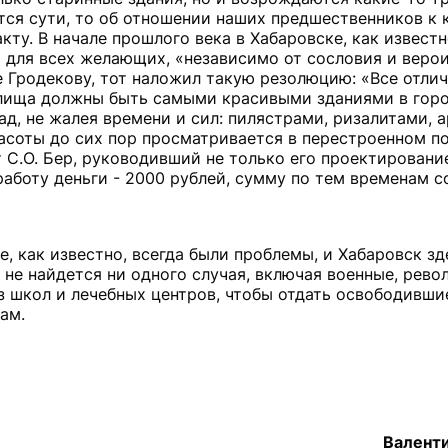
тся сути, то об отношении наших предшественников к к
ту. В начале прошлого века в Хабаровске, как извест
 для всех желающих, «независимо от сословия и веро
 Гродекову, тот наложил такую резолюцию: «Все отлич
чилища должны быть самыми красивыми зданиями в горо
д, не жалея времени и сил: пилястрами, ризалитами, 
красоты до сих пор просматривается в перестроенном п
 С.О. Бер, руководивший не только его проектирование
работу деньги - 2000 рублей, сумму по тем временам 
, как известно, всегда были проблемы, и Хабаровск зд
 не найдется ни одного случая, включая военные, рев
из школ и лечебных центров, чтобы отдать освободивш
ам.
Валент