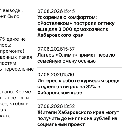
т выводы,
07.08.2026
15:45
онт было
Ускорение с комфортом:
«Ростелеком» построил оптику
еще для 3 000 домохозяйств
Хабаровского края
75 даже не
лось:
07.08.2026
15:37
апремонта)
Лагерь «Олимп» примет первую
ященных такая
семейную смену осенью
властям
ь переселение
07.08.2026
15:16
Интерес к работе курьером среди
студентов вырос на 32% в
овано. Кроме
Хабаровском крае
ыть все-таки
все, чтобы в
07.08.2026
13:52
ов.
Жители Хабаровского края могут
ского
получить до миллиона рублей на
социальный проект