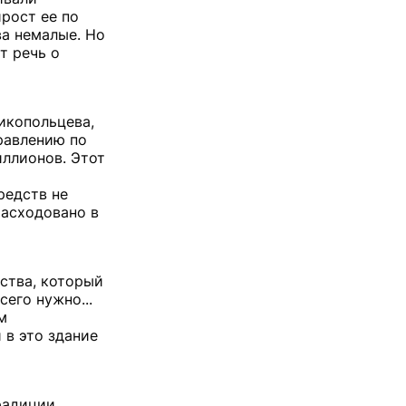
рост ее по
ва немалые. Но
т речь о
Дикопольцева,
равлению по
иллионов. Этот
редств не
расходовано в
ства, который
сего нужно...
м
 в это здание
радиции