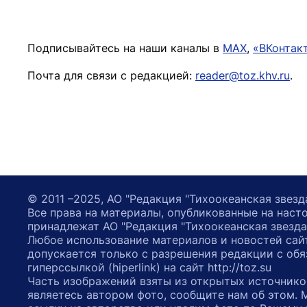
Подписывайтесь на наши каналы в
MAX
,
«ВКонтак
Почта для связи с редакцией:
reader@toz.khv.ru
.
© 2011 –2025, АО "Редакция "Тихоокеанская звезд
Все права на материалы, опубликованные на наст
принадлежат АО "Редакция "Тихоокеанская звезда
Любое использование материалов и новостей сай
допускается только с разрешения редакции с обя
гиперссылкой (hiperlink) на сайт http://toz.su
Часть изображений взяты из открытых источнико
являетесь автором фото, сообщите нам об этом.