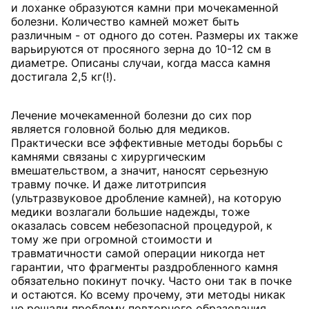
и лоханке образуются камни при мочекаменной
болезни. Количество камней может быть
различным - от одного до сотен. Размеры их также
варьируются от просяного зерна до 10-12 см в
диаметре. Описаны случаи, когда масса камня
достигала 2,5 кг(!).
Лечение мочекаменной болезни до сих пор
является головной болью для медиков.
Практически все эффективные методы борьбы с
камнями связаны с хирургическим
вмешательством, а значит, наносят серьезную
травму почке. И даже литотрипсия
(ультразвуковое дробление камней), на которую
медики возлагали большие надежды, тоже
оказалась совсем небезопасной процедурой, к
тому же при огромной стоимости и
травматичности самой операции никогда нет
гарантии, что фрагменты раздробленного камня
обязательно покинут почку. Часто они так в почке
и остаются. Ко всему прочему, эти методы никак
не решали проблему повторного образования