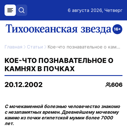
6 августа 2026, Четверг
меню
поиск
возрастное ограничение 16+
ссылка на главную
Главная
Статьи
Кое-что познавательное о камнях в почках
КОЕ-ЧТО ПОЗНАВАТЕЛЬНОЕ О
КАМНЯХ В ПОЧКАХ
20.12.2002
606
Просмо
С мочекаменной болезнью человечество знакомо
с незапамятных времен. Древнейшему мочевому
камню из почки египетской мумии более 7000
лет.