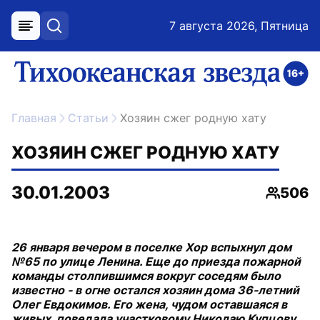
7 августа 2026, Пятница
меню
поиск
возрастное ограничение 16+
ссылка на главную
Главная
Статьи
Хозяин сжег родную хату
ХОЗЯИН СЖЕГ РОДНУЮ ХАТУ
30.01.2003
506
Просмо
26 января вечером в поселке Хор вспыхнул дом
№65 по улице Ленина. Еще до приезда пожарной
команды столпившимся вокруг соседям было
известно - в огне остался хозяин дома 36-летний
Олег Евдокимов. Его жена, чудом оставшаяся в
живых, поведала участковому Николаю Купцову