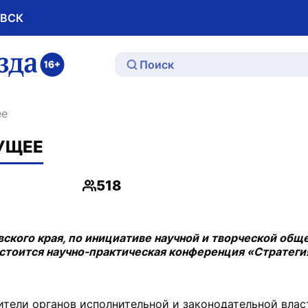
ОВСК
ю
ее
ДУЩЕЕ
518
Просмотры
ского края, по инициативе научной и творческой общ
остоится научно-практическая конференция «Стратеги
.
ители органов исполнительной и законодательной влас