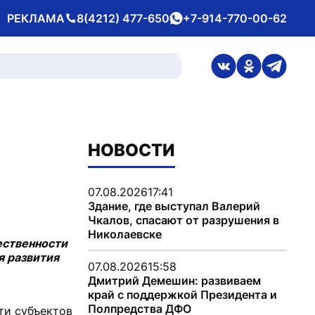
РЕКЛАМА
8(4212) 477-650
+7-914-770-00-62
Телефон
whatsApp
ссылка на стран
ссылка на 
ссылка
НОВОСТИ
07.08.2026
17:41
Здание, где выступал Валерий
Чкалов, спасают от разрушения в
Николаевске
ественности
я развития
07.08.2026
15:58
Дмитрий Демешин: развиваем
край с поддержкой Президента и
Полпредства ДФО
ти субъектов