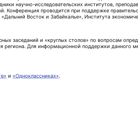
дники научно-исследовательских институтов, преподав
ий. Конференция проводится при поддержке правитель
 «Дальний Восток и Забайкалье», Института экономич
рных заседаний и «круглых столов» по вопросам опре
ия региона. Для информационной поддержки данного м
те»
и
«Одноклассниках»
.