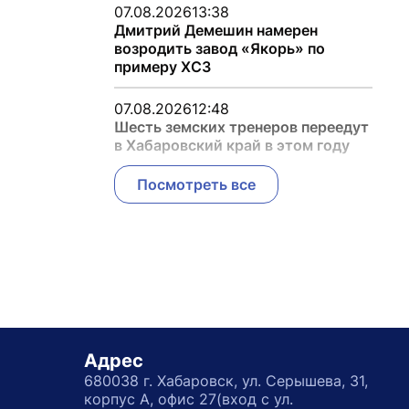
07.08.2026
13:38
Дмитрий Демешин намерен
возродить завод «Якорь» по
примеру ХСЗ
07.08.2026
12:48
Шесть земских тренеров переедут
в Хабаровский край в этом году
Посмотреть все
Адрес
680038 г. Хабаровск, ул. Серышева, 31,
корпус А, офис 27(вход с ул.