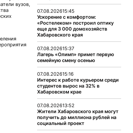
атели вузов,
ства
07.08.2026
15:45
еских
Ускорение с комфортом:
«Ростелеком» построил оптику
еще для 3 000 домохозяйств
Хабаровского края
деления
ероприятия
07.08.2026
15:37
Лагерь «Олимп» примет первую
семейную смену осенью
07.08.2026
15:16
Интерес к работе курьером среди
студентов вырос на 32% в
Хабаровском крае
07.08.2026
13:52
Жители Хабаровского края могут
получить до миллиона рублей на
социальный проект