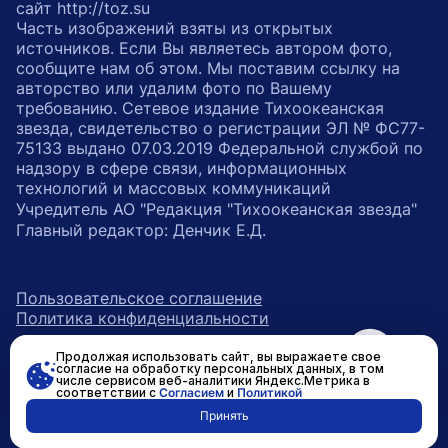
сайт http://toz.su
Часть изображений взяты из открытых
источников. Если Вы являетесь автором фото,
сообщите нам об этом. Мы поставим ссылку на
авторство или удалим фото по Вашему
требованию. Сетевое издание Тихоокеанская
звезда, свидетельство о регистрации ЭЛ № ФС77-
75133 выдано 07.03.2019 Федеральной службой по
надзору в сфере связи, информационных
технологий и массовых коммуникаций
Учредитель АО "Редакция "Тихоокеанская звезда"
Главный редактор: Денчик Е.Д.
Пользовательское соглашение
Политика конфиденциальности
Продолжая использовать сайт, вы выражаете свое
возрастное ограничение 16+
ссылка на главную
согласие на обработку персональных данных, в том
числе сервисом веб-аналитики Яндекс.Метрика в
соответствии с
Согласием
и
Политикой
ссылка на страницу в Вконтакте
ссылка на страницу в Одно
ссылка на канал в Тел
Принять
Разработано в
RASA