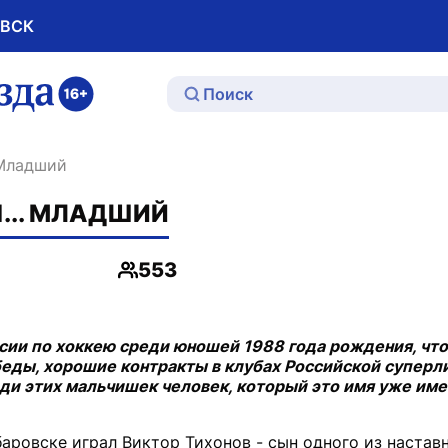
ОВСК
ю
 Младший
... МЛАДШИЙ
553
Просмотры
ссии по хоккею среди юношей 1988 года рождения, чт
беды, хорошие контракты в клубах Российской суперл
еди этих мальчишек человек, который это имя уже име
баровске играл Виктор Тихонов - сын одного из настав