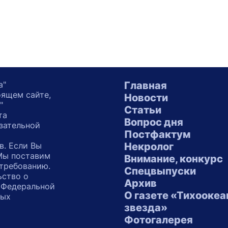
а"
Главная
оящем сайте,
Новости
"
Статьи
та
Вопрос дня
зательной
Постфактум
в. Если Вы
Некролог
 Мы поставим
Внимание, конкурс
 требованию.
Спецвыпуски
ьство о
Архив
 Федеральной
О газете «Тихоокеа
ных
звезда»
"
Фотогалерея