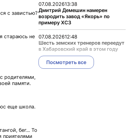
07.08.2026
13:38
Дмитрий Демешин намерен
тся с завистью?
возродить завод «Якорь» по
примеру ХСЗ
 я стараюсь не
07.08.2026
12:48
Шесть земских тренеров переедут
в Хабаровский край в этом году
Посмотреть все
 с родителями,
воей памяти.
люс еще школа.
нгой, бег... То
и приятелями