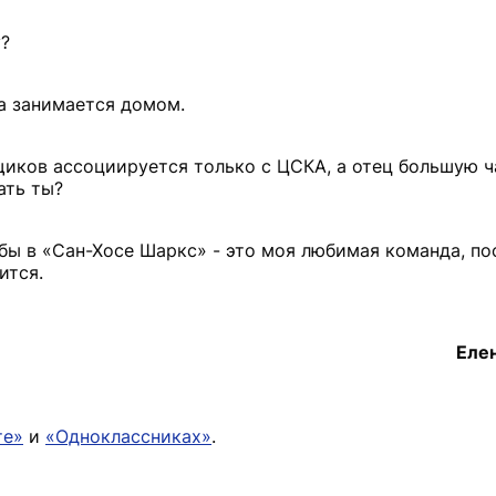
у?
ма занимается домом.
щиков ассоциируется только с ЦСКА, а отец большую ч
ать ты?
 бы в «Сан-Хосе Шаркс» - это моя любимая команда, по
ится.
Еле
те»
и
«Одноклассниках»
.