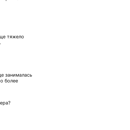
бще тяжело
.
де занималась
то более
нера?