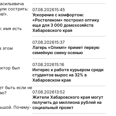
Васильевича
ули сострить:
07.08.2026
15:45
в!».
Ускорение с комфортом:
«Ростелеком» построил оптику
еще для 3 000 домохозяйств
: имя есть
Хабаровского края
07.08.2026
15:37
Лагерь «Олимп» примет первую
в этом
семейную смену осенью
07.08.2026
15:16
иктор был
Интерес к работе курьером среди
студентов вырос на 32% в
Хабаровском крае
ет быть если не
07.08.2026
13:52
ию?
Жители Хабаровского края могут
получить до миллиона рублей на
ольшой. Почему-
социальный проект