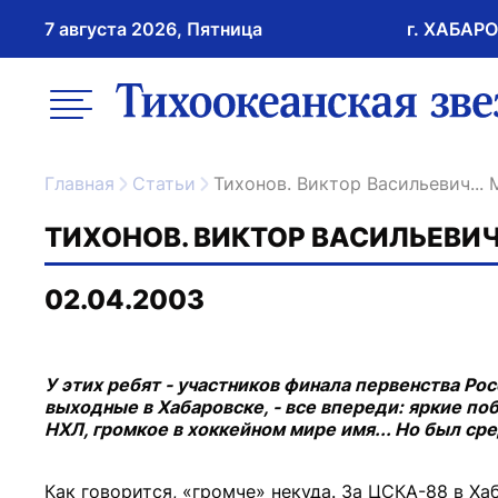
7 августа 2026, Пятница
г. ХАБАР
возрастное ограничение 16+
меню
ссылка на главну
Главная
Статьи
Тихонов. Виктор Васильевич...
ТИХОНОВ. ВИКТОР ВАСИЛЬЕВИЧ
02.04.2003
У этих ребят - участников финала первенства Ро
выходные в Хабаровске, - все впереди: яркие по
НХЛ, громкое в хоккейном мире имя... Но был ср
Как говорится, «громче» некуда. За ЦСКА-88 в Ха