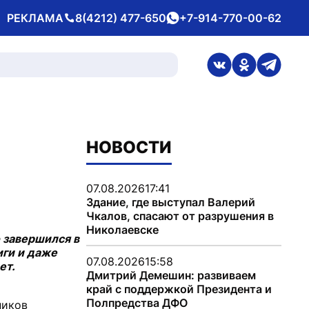
РЕКЛАМА
8(4212) 477-650
+7-914-770-00-62
Телефон
whatsApp
ссылка на стран
ссылка на 
ссылка
НОВОСТИ
07.08.2026
17:41
Здание, где выступал Валерий
Чкалов, спасают от разрушения в
Николаевске
о завершился в
иги и даже
07.08.2026
15:58
ет.
Дмитрий Демешин: развиваем
край с поддержкой Президента и
Полпредства ДФО
ников