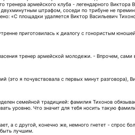
го тренера армейского клуба - легендарного Виктора 
и двухминутным штрафом, соседи по трибуне не премин
жено: «С площадки удаляется Виктор Васильевич Тихоно
нутренне приготовилась к диалогу с гонористым юношей
опасения тренер армейской молодежи. - Впрочем, сами 
ний (это я почувствовала с первых минут разговора), В
еделен семейной традицией: фамилия Тихонов обязыва
овать уровню. Что значит для тебя носить такую фамил
ет, а с другой, конечно же, немного гнетет - спрос б
 быть лучшим.