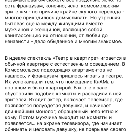
есть французам, конечно, ясно, комсомольским
зрителям - по причине крайне скупого перевода -
многое приходилось домысливать. Но утренняя
бытовая сцена между живущими вместе
мужчиной и женщиной, являющая собой
квинтэссенцию их отношений, от любви до
ненависти - дело обыденное и многим знакомое.
В идеале спектакль «Театр в квартире» играется в
обычной квартире с естественным освещением. В
Комсомольске подходящих апартаментов не
нашлось, и французам пришлось играть в театре.
Их успокаивали тем, что помещение КнАМа в
прошлом и было квартирой. В итоге в зале
обустроили подобие комнаты и рассадили в ней
зрителей. Входит актер, включает телевизор, где
появляется полуодетая девушка, и начинает
длиннейший монолог, обращенный непонятно к
кому. Потом мужчина выходит из комнаты и
появляется... на экране телевизора, где начинает
обнимать и целовать девушку, не прерывая своего