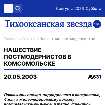
8 августа 2026, Суббота
меню
поиск
возрастное ограничение 16+
ссылка на главную
Главная
Статьи
Нашествие постмодернистов в Комсомольске
НАШЕСТВИЕ
ПОСТМОДЕРНИСТОВ В
КОМСОМОЛЬСКЕ
20.05.2003
631
Просмо
Пассажиры поезда, подходившего в воскресенье,
4 мая, к железнодорожному вокзалу
Комсомольска-на-Амуре, изрядно удивились,