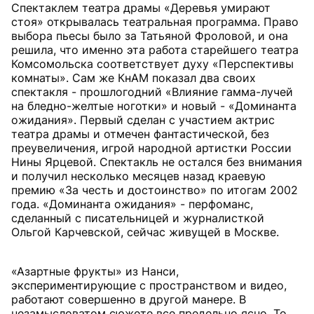
Спектаклем театра драмы «Деревья умирают
стоя» открывалась театральная программа. Право
выбора пьесы было за Татьяной Фроловой, и она
решила, что именно эта работа старейшего театра
Комсомольска соответствует духу «Перспективы
комнаты». Сам же КнАМ показал два своих
спектакля - прошлогодний «Влияние гамма-лучей
на бледно-желтые ноготки» и новый - «Доминанта
ожидания». Первый сделан с участием актрис
театра драмы и отмечен фантастической, без
преувеличения, игрой народной артистки России
Нины Ярцевой. Спектакль не остался без внимания
и получил несколько месяцев назад краевую
премию «За честь и достоинство» по итогам 2002
года. «Доминанта ожидания» - перфоманс,
сделанный с писательницей и журналисткой
Ольгой Карчевской, сейчас живущей в Москве.
«Азартные фрукты» из Нанси,
экспериментирующие с пространством и видео,
работают совершенно в другой манере. В
незамысловатом сюжете все предельно ясно. То