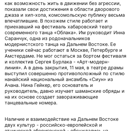
как возможность жить в движении без агрессии,
показали свои достижения в области дворового
джаза и хип-хопа, комсомольскую публику весьма
впечатлившие. В похожем стиле работает и
приехавший на фестиваль хабаровский театр
современного танца «Облака». Им руководит Инна
Саранчук, одна из родоначальников
модернистского танца на Дальнем Востоке. Ее
ученики сейчас работают в Москве, Петербурге и
Амстердаме. Не мог остаться за бортом фестиваля
и коллектив Сергея Бурлака - «Арт-модерн-
линия». А в день закрытия, 11 мая, в театре драмы
выступил совершенно противоположный по стилю
нанайский национальный ансамбль «Сиун» из
Ачана. Нина Гейкер, его основатель и
руководитель, давно изучает шаманские обряды и
на их основе создает завораживающие
танцевальные номера.
Наличие и взаимодействие на Дальнем Востоке
двух культур - российско-европейской и
этнической аборигенской - обсуждались на