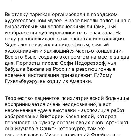
Выставку парижан организовали в городском
художественном музее. В зале висели полотнища с
выразительными человеческими лицами, чьи
изображения дублировались на стенах зала. На
полу расположилась замысловатая инсталляция.
Здесь же показывали видеофильм, снятый
художниками и являющийся частью концепции.
Все это было создано экспромтом на месте за два
дня. Портреты писала Софи Недорезофф, чья
бабушка бежала из России в революционные
времена, инсталляция принадлежит Гийому
Гухельбауэру, выходцу из Америки.
Творчество пациентов психиатрической больницы
воспринимается очень неоднозначно, а вот
несомненная удача выставки - экспозиция работ
хабаровчанки Виктории Касьяновой, которая
переносит на бумагу образы своих снов. Арт-брют
она изучала в Санкт-Петербурге, там же
выставлялась в Музее сновидений Фрейда, что