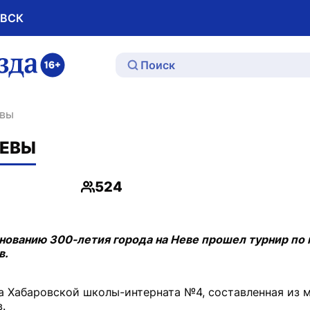
ОВСК
ю
евы
НЕВЫ
524
Просмотры
днованию 300-летия города на Неве прошел турнир по
в.
а Хабаровской школы-интерната №4, составленная из м
.