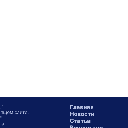
а"
Главная
оящем сайте,
Новости
"
Статьи
та
Вопрос дня