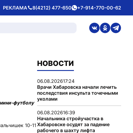
РЕКЛАМА
8(4212) 477-650
+7-914-770-00-62
Телефон
whatsApp
ссылка на стран
ссылка на 
ссылка
НОВОСТИ
06.08.2026
17:24
Врачи Хабаровска начали лечить
последствия инсульта точечными
уколами
 мини-футболу
06.08.2026
16:39
Начальника стройучастка в
Хабаровске осудят за падение
альчишек 10-11
рабочего в шахту лифта