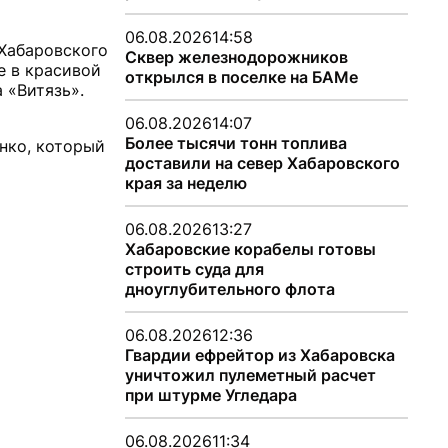
06.08.2026
14:58
Хабаровского
Сквер железнодорожников
е в красивой
открылся в поселке на БАМе
 «Витязь».
06.08.2026
14:07
Более тысячи тонн топлива
нко, который
доставили на север Хабаровского
края за неделю
06.08.2026
13:27
Хабаровские корабелы готовы
строить суда для
дноуглубительного флота
06.08.2026
12:36
Гвардии ефрейтор из Хабаровска
уничтожил пулеметный расчет
при штурме Угледара
06.08.2026
11:34