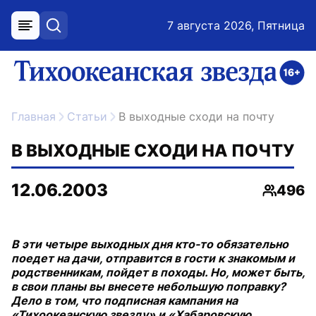
7 августа 2026, Пятница
меню
поиск
возрастное ограничение 16+
ссылка на главную
Главная
Статьи
В выходные сходи на почту
В ВЫХОДНЫЕ СХОДИ НА ПОЧТУ
12.06.2003
496
Просмо
В эти четыре выходных дня кто-то обязательно
поедет на дачи, отправится в гости к знакомым и
родственникам, пойдет в походы. Но, может быть,
в свои планы вы внесете небольшую поправку?
Дело в том, что подписная кампания на
«Тихоокеанскую звезду» и «Хабаровскую