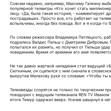
Совсем недавно, например, Максиму Галкину выб
популярной телеигры «Кто хочет стать миллионеро
лицу. «Да, была такая история, - комментирует д
пострадавших. Просто все, кто работает на телев
вспыльчивы, иногда без повода. Вот и я когда-то б
По словам режиссера Владимира Петлецкого, раб
подрались Валдис Пельш с Дмитрием Дибровым. 
попытался их разнять, но получил от Пельша уда
поведением. Время от времени его имя появляетс
Не так давно жертвой нападения стал ведущий «
Сюткиным, он сцепился с ним сначала в словесной
выкрутив Малахову руки со словами: «Чтобы ты м
Телезвезды ссорятся не только по творческим п
повздорил с ведущим телеканала REN TV Иваном Ус
итоге Тимур одержал вверх: Усачев швырнул в нег