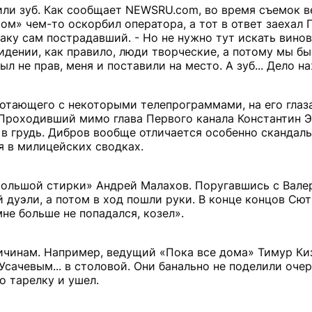
или зуб. Как сообщает NEWSRU.com, во время съемок 
м» чем-то оскорбил оператора, а тот в ответ заехал 
раку сам пострадавший. - Но не нужно тут искать вино
идении, как правило, люди творческие, а потому мы б
ыл не прав, меня и поставили на место. А зуб... Дело н
отающего с некоторыми телепрограммами, на его гла
Проходивший мимо глава Первого канала Константин 
р в грудь. Дибров вообще отличается особенно скандал
я в милицейских сводках.
Большой стирки» Андрей Малахов. Поругавшись с Вале
 дуэли, а потом в ход пошли руки. В конце концов Сют
не больше не попадался, козел».
ричинам. Например, ведущий «Пока все дома» Тимур Ки
ачевым... в столовой. Они банально не поделили очер
о тарелку и ушел.