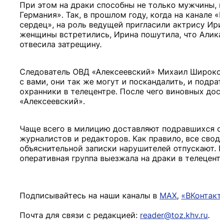
При этом на драки способны не только мужчины, 
Германия». Так, в прошлом году, когда на канале
сердец», на роль ведущей пригласили актрису Ири
женщины встретились, Ирина пошутила, что Алика
отвесила затрещину.
Следователь ОВД «Алексеевский» Михаил Широков 
с вами, они так же могут и поскандалить, и подр
охранники в телецентре. После чего виновных до
«Алексеевский».
Чаще всего в милицию доставляют подравшихся о
журналистов и редакторов. Как правило, все свод
объяснительной записки нарушителей отпускают. 
оперативная группа выезжала на драки в телецентр
Подписывайтесь на наши каналы в
MAX
,
«ВКонтак
Почта для связи с редакцией:
reader@toz.khv.ru
.