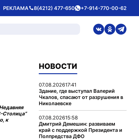
РЕКЛАМА
8(4212) 477-650
+7-914-770-00-62
Телефон
whatsApp
ссылка на стран
ссылка на 
ссылка
НОВОСТИ
07.08.2026
17:41
Здание, где выступал Валерий
Чкалов, спасают от разрушения в
Николаевске
 Недавняя
В-Столица”
07.08.2026
15:58
, к
Дмитрий Демешин: развиваем
край с поддержкой Президента и
Полпредства ДФО