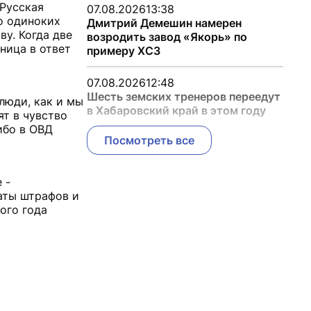
«Русская
07.08.2026
13:38
во одиноких
Дмитрий Демешин намерен
ву. Когда две
возродить завод «Якорь» по
ница в ответ
примеру ХСЗ
07.08.2026
12:48
Шесть земских тренеров переедут
люди, как и мы
в Хабаровский край в этом году
ят в чувство
ибо в ОВД
Посмотреть все
 -
латы штрафов и
ого года