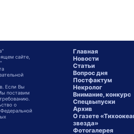
а"
Главная
оящем сайте,
Новости
"
Статьи
та
Вопрос дня
зательной
Постфактум
в. Если Вы
Некролог
 Мы поставим
Внимание, конкурс
 требованию.
Спецвыпуски
ьство о
Архив
 Федеральной
О газете «Тихоокеа
ных
звезда»
"
Фотогалерея