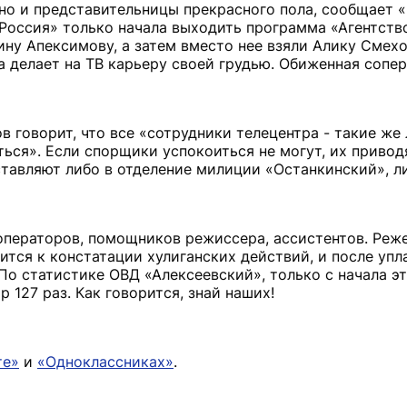
но и представительницы прекрасного пола, сообщает 
 «Россия» только начала выходить программа «Агентст
ну Апексимову, а затем вместо нее взяли Алику Смехо
 делает на ТВ карьеру своей грудью. Обиженная сопер
говорит, что все «сотрудники телецентра - такие же 
аться». Если спорщики успокоиться не могут, их привод
ставляют либо в отделение милиции «Останкинский», л
ператоров, помощников режиссера, ассистентов. Реже
ится к констатации хулиганских действий, и после уп
По статистике ОВД «Алексеевский», только с начала эт
 127 раз. Как говорится, знай наших!
те»
и
«Одноклассниках»
.