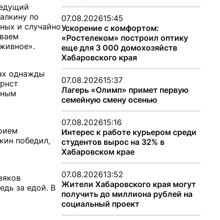
ведущий
Галкину по
07.08.2026
15:45
вных и случайно
Ускорение с комфортом:
ываем
«Ростелеком» построил оптику
аживное».
еще для 3 000 домохозяйств
Хабаровского края
зах однажды
07.08.2026
15:37
Эрнст
Лагерь «Олимп» примет первую
ьным
семейную смену осенью
07.08.2026
15:16
рием
Интерес к работе курьером среди
кин победил,
студентов вырос на 32% в
Хабаровском крае
07.08.2026
13:52
зяков
Жители Хабаровского края могут
едь за едой. В
получить до миллиона рублей на
социальный проект