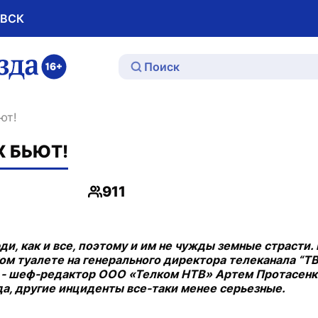
ОВСК
ю
ют!
Х БЬЮТ!
911
Просмотры
, как и все, поэтому и им не чужды земные страсти.
ком туалете на генерального директора телеканала “Т
 - шеф-редактор ООО «Телком НТВ» Артем Протасенко
да, другие инциденты все-таки менее серьезные.