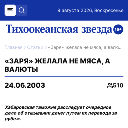
9 августа 2026, Воскресенье
меню
поиск
возрастное ограничение 16+
ссылка на главную
Главная
Статьи
«Заря» желала не мяса, а валюты
«ЗАРЯ» ЖЕЛАЛА НЕ МЯСА, А
ВАЛЮТЫ
24.06.2003
510
Просмо
Хабаровская таможня расследует очередное
дело об отмывании денег путем их перевода за
рубеж.