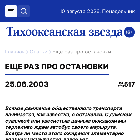
10 августа 2026, Понедельник
меню
поиск
возрастное ограничение 16+
ссылка на главную
Главная
Статьи
Еще раз про остановки
ЕЩЕ РАЗ ПРО ОСТАНОВКИ
25.06.2003
517
Просм
Всякое движение общественного транспорта
начинается, как известно, с остановки. С дамской
сумочкой или увесистым дачным рюкзаком мы
терпеливо ждем автобус своего маршрута.
Всегда ли место этого ожидания элементарно
удобно? Оказывается, вовсе нет.