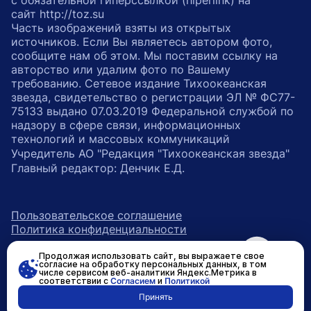
с обязательной гиперссылкой (hiperlink) на
сайт http://toz.su
Часть изображений взяты из открытых
источников. Если Вы являетесь автором фото,
сообщите нам об этом. Мы поставим ссылку на
авторство или удалим фото по Вашему
требованию. Сетевое издание Тихоокеанская
звезда, свидетельство о регистрации ЭЛ № ФС77-
75133 выдано 07.03.2019 Федеральной службой по
надзору в сфере связи, информационных
технологий и массовых коммуникаций
Учредитель АО "Редакция "Тихоокеанская звезда"
Главный редактор: Денчик Е.Д.
Пользовательское соглашение
Политика конфиденциальности
Продолжая использовать сайт, вы выражаете свое
возрастное ограничение 16+
ссылка на главную
согласие на обработку персональных данных, в том
числе сервисом веб-аналитики Яндекс.Метрика в
соответствии с
Согласием
и
Политикой
ссылка на страницу в Вконтакте
ссылка на страницу в Одно
ссылка на канал в Тел
Принять
Разработано в
RASA