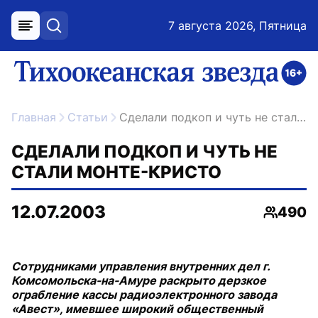
7 августа 2026, Пятница
меню
поиск
возрастное ограничение 16+
ссылка на главную
Главная
Статьи
Сделали подкоп и чуть не стали Монте-Кристо
СДЕЛАЛИ ПОДКОП И ЧУТЬ НЕ
СТАЛИ МОНТЕ-КРИСТО
12.07.2003
490
Просмо
Сотрудниками управления внутренних дел г.
Комсомольска-на-Амуре раскрыто дерзкое
ограбление кассы радиоэлектронного завода
«Авест», имевшее широкий общественный