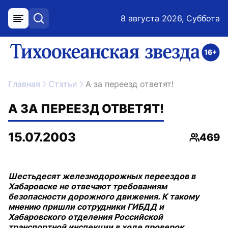
8 августа 2026, Суббота
меню
поиск
возрастное ограничение 16+
ссылка на главную
Главная
Статьи
А за переезд ответят!
А ЗА ПЕРЕЕЗД ОТВЕТЯТ!
15.07.2003
469
Просмо
Шестьдесят железнодорожных переездов в
Хабаровске не отвечают требованиям
безопасности дорожного движения. К такому
мнению пришли сотрудники ГИБДД и
Хабаровского отделения Российской
транспортной инспекции в ходе проверок,