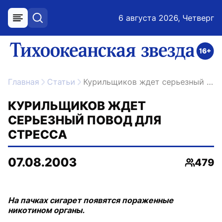
6 августа 2026, Четверг
меню
поиск
возрастное ограничение 16+
ссылка на главную
Главная
Статьи
Курильщиков ждет серьезный повод для стресса
КУРИЛЬЩИКОВ ЖДЕТ
СЕРЬЕЗНЫЙ ПОВОД ДЛЯ
СТРЕССА
07.08.2003
479
Просмо
На пачках сигарет появятся пораженные
никотином органы.