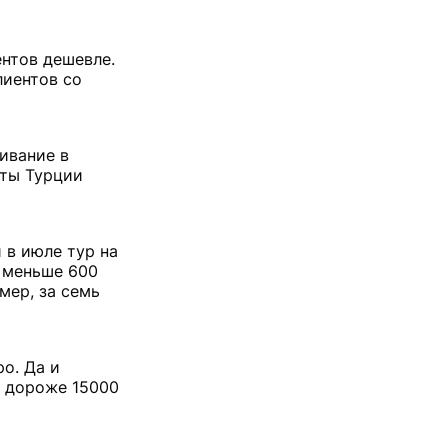
ентов дешевле.
лиентов со
ивание в
рты Турции
 в июле тур на
е меньше 600
мер, за семь
о. Да и
е дороже 15000