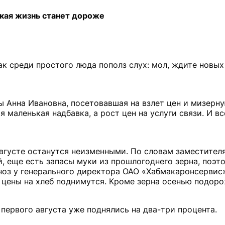
кая жизнь станет дороже
ак среди простого люда пополз слух: мол, ждите новы
ы Анна Ивановна, посетовавшая на взлет цен и мизерну
 маленькая надбавка, а рост цен на услуги связи. И вс
вгусте останутся неизменными. По словам заместител
 еще есть запасы муки из прошлогоднего зерна, поэт
гноз у генерального директора ОАО «Хабмакаронсерви
о, цены на хлеб поднимутся. Кроме зерна осенью подоро
 первого августа уже поднялись на два-три процента.