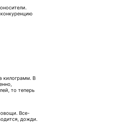
гоносители.
ю конкуренцию
а килограмм. В
енно,
лей, то теперь
 овощи. Все-
водится, дожди.