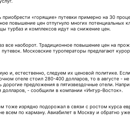
слуг.
ь приобрести «горящие» путевки примерно на 30 проц
ьное повышение цен отпугнуло многих потенциальных к
ы турбаз и комплексов идут на снижение цен.
раз все наоборот. Традиционное повышение цен на прож
и путевок. Московские туроператоры предлагают куро
ю и, естественно, следуем их ценовой политике. Если
чном отеле стоил 280-400 долларов, то в августе - н
нь дорогие предложения в пятизвездочные отели. Напри
чи долларов, - сообщили в компании «Интур-Восток».
м тоже изрядно подорожал в связи с ростом курса евр
 не всем по карману. Авиабилет в Москву и обратно уж