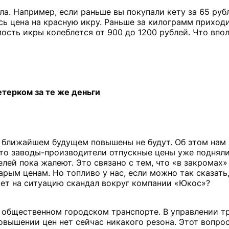
ла. Например, если раньше вы покупали кету за 65 рубл
сь цена на красную икру. Раньше за килограмм приход
ость икры колеблется от 900 до 1200 рублей. Что впо
етерком за те же деньги
в ближайшем будущем повышены не будут. Об этом нам 
то заводы-производители отпускные цены уже подняли,
лей пока жалеют. Это связано с тем, что «в закромах
арым ценам. Но топливо у нас, если можно так сказать,
яет на ситуацию скандал вокруг компании «Юкос»?
а общественном городском транспорте. В управлении т
овышении цен нет сейчас никакого резона. Этот вопро