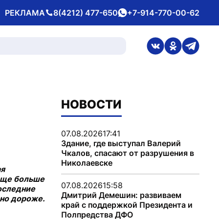
РЕКЛАМА
8(4212) 477-650
+7-914-770-00-62
Телефон
whatsApp
ссылка на стран
ссылка на 
ссылка
НОВОСТИ
07.08.2026
17:41
Здание, где выступал Валерий
Чкалов, спасают от разрушения в
Николаевске
ая
 еще больше
07.08.2026
15:58
последние
Дмитрий Демешин: развиваем
ьно дороже.
край с поддержкой Президента и
Полпредства ДФО