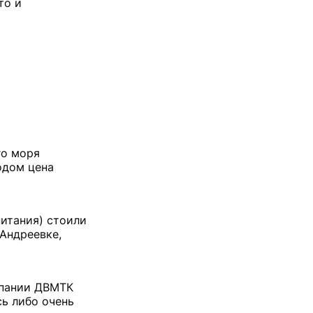
то и
го моря
одом цена
питания) стоили
Андреевке,
мпании ДВМТК
сь либо очень