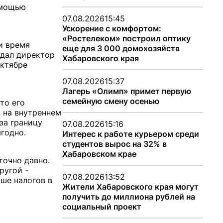
омощью
07.08.2026
15:45
Ускорение с комфортом:
«Ростелеком» построил оптику
 и время
еще для 3 000 домохозяйств
едал директор
Хабаровского края
октябре
07.08.2026
15:37
Лагерь «Олимп» примет первую
семейную смену осенью
то его
 на внутреннем
за границу
07.08.2026
15:16
годно.
Интерес к работе курьером среди
студентов вырос на 32% в
Хабаровском крае
точно давно.
ругой -
07.08.2026
13:52
ьше налогов в
Жители Хабаровского края могут
получить до миллиона рублей на
социальный проект