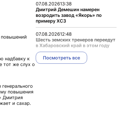
07.08.2026
13:38
Дмитрий Демешин намерен
возродить завод «Якорь» по
примеру ХСЗ
07.08.2026
12:48
х повышений
Шесть земских тренеров переедут
в Хабаровский край в этом году
Посмотреть все
ю надбавку к
е тот же слух о
я генерального
ому повышения
с» Дмитрия
жает и сахар.