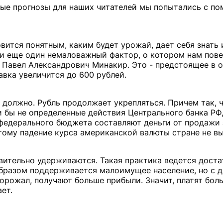
орые прогнозы для наших читателей мы попытались с п
овится понятным, каким будет урожай, дает себя знать
 и еще один немаловажный фактор, о котором нам пов
Павел Александрович Минакир. Это - предстоящее в 
вка увеличится до 600 рублей.
должно. Рубль продолжает укрепляться. Причем так, ч
 бы не определенные действия Центрального банка РФ,
 федерального бюджета составляют деньги от продажи 
тому падение курса американской валюты стране не вы
твительно удерживаются. Такая практика ведется доста
образом поддерживается малоимущее население, но с д
орожал, получают больше прибыли. Значит, платят бол
ет.