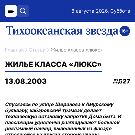
8 августа 2026, Суббота
меню
поиск
возрастное ограничение 16+
ссылка на главную
Главная
Статьи
Жилье класса «люкс»
ЖИЛЬЕ КЛАССА «ЛЮКС»
13.08.2003
527
Просмо
Спускаясь по улице Шеронова к Амурскому
бульвару, хабаровский трамвай делает
техническую остановку напротив Дома быта. И
пассажиры удивленно разглядывают большой
рекламный баннер, вывешенный на фасаде
строящейся на другой стороне улицы