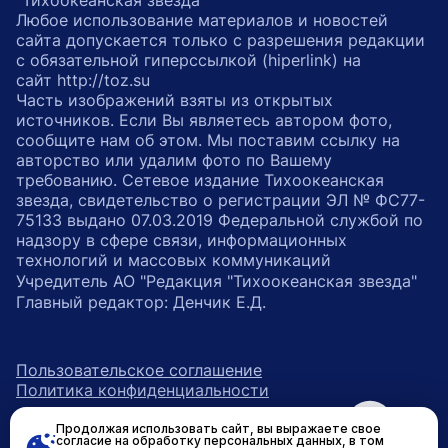
"Тихоокеанская звезда"
Любое использование материалов и новостей
сайта допускается только с разрешения редакции
с обязательной гиперссылкой (hiperlink) на
сайт http://toz.su
Часть изображений взяты из открытых
источников. Если Вы являетесь автором фото,
сообщите нам об этом. Мы поставим ссылку на
авторство или удалим фото по Вашему
требованию. Сетевое издание Тихоокеанская
звезда, свидетельство о регистрации ЭЛ № ФС77-
75133 выдано 07.03.2019 Федеральной службой по
надзору в сфере связи, информационных
технологий и массовых коммуникаций
Учредитель АО "Редакция "Тихоокеанская звезда"
Главный редактор: Денчик Е.Д.
Пользовательское соглашение
Политика конфиденциальности
Продолжая использовать сайт, вы выражаете свое
возрастное ограничение 16+
ссылка на главную
согласие на обработку персональных данных, в том