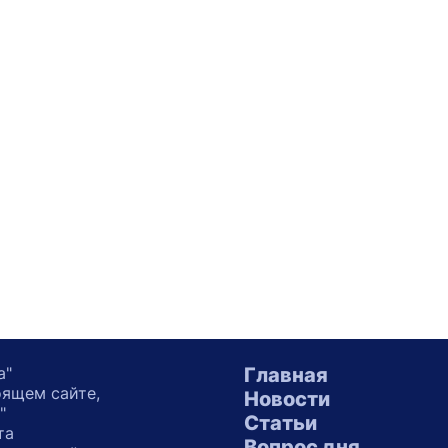
а"
Главная
оящем сайте,
Новости
"
Статьи
та
Вопрос дня