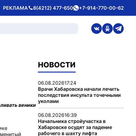
РЕКЛАМА
8(4212) 477-650
+7-914-770-00-62
Телефон
whatsApp
ссылка на стран
ссылка на 
ссылка
НОВОСТИ
06.08.2026
17:24
Врачи Хабаровска начали лечить
последствия инсульта точечными
уколами
вливать веники
06.08.2026
16:39
Начальника стройучастка в
Хабаровске осудят за падение
ике
рабочего в шахту лифта
аменитый