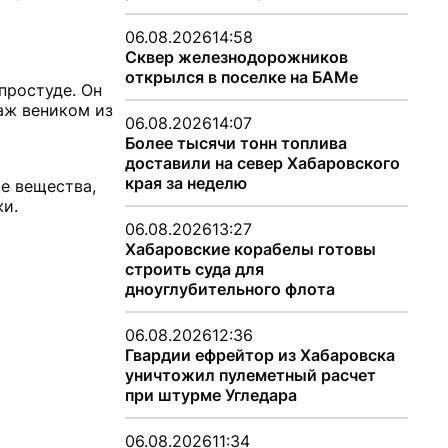
06.08.2026
14:58
Сквер железнодорожников
открылся в поселке на БАМе
простуде. Он
аж веником из
06.08.2026
14:07
Более тысячи тонн топлива
доставили на север Хабаровского
края за неделю
ые вещества,
жи.
06.08.2026
13:27
Хабаровские корабелы готовы
строить суда для
дноуглубительного флота
06.08.2026
12:36
Гвардии ефрейтор из Хабаровска
уничтожил пулеметный расчет
при штурме Угледара
06.08.2026
11:34