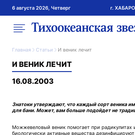
6 августа 2026, Четверг
г. ХАБАР
возрастное ограничение 16+
меню
ссылка на главну
Главная
Статьи
И веник лечит
И ВЕНИК ЛЕЧИТ
16.08.2003
Знатоки утверждают, что каждый сорт веника им
для бани. Может, вам больше подойдет не традиц
Можжевеловый веник помогает при радикулитах 
биологически активные вещества дезинфицируют