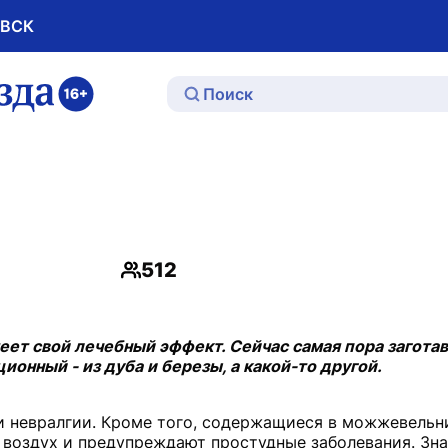
ОВСК
ю
512
Просмотры
еет свой лечебный эффект. Сейчас самая пора загота
ионный - из дуба и березы, а какой-то другой.
и невралгии. Кроме того, содержащиеся в можжевельн
 воздух и предупреждают простудные заболевания. Зн