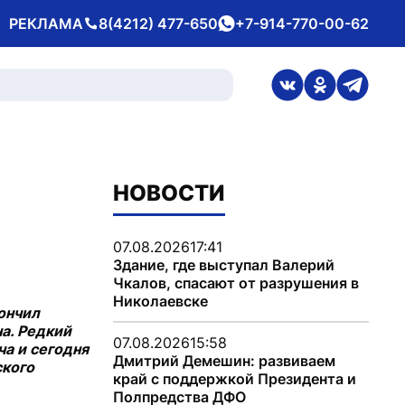
РЕКЛАМА
8(4212) 477-650
+7-914-770-00-62
Телефон
whatsApp
ссылка на стран
ссылка на 
ссылка
НОВОСТИ
07.08.2026
17:41
Здание, где выступал Валерий
Чкалов, спасают от разрушения в
Николаевске
ончил
на. Редкий
07.08.2026
15:58
ча и сегодня
Дмитрий Демешин: развиваем
ского
край с поддержкой Президента и
Полпредства ДФО