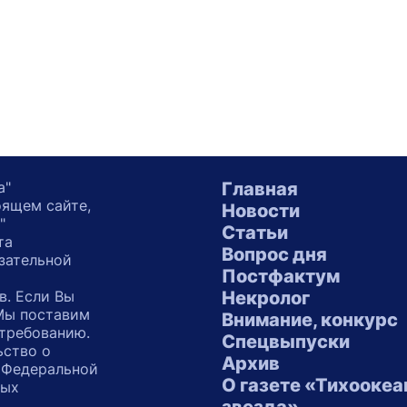
а"
Главная
оящем сайте,
Новости
"
Статьи
та
Вопрос дня
зательной
Постфактум
в. Если Вы
Некролог
 Мы поставим
Внимание, конкурс
 требованию.
Спецвыпуски
ьство о
Архив
 Федеральной
О газете «Тихоокеа
ных