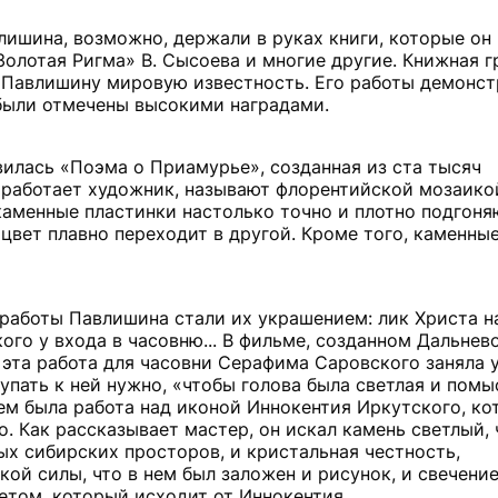
лишина, возможно, держали в руках книги, которые он
олотая Ригма» В. Сысоева и многие другие. Книжная 
 Павлишину мировую известность. Его работы демонст
были отмечены высокими наградами.
вилась «Поэма о Приамурье», созданная из ста тысяч
 работает художник, называют флорентийской мозаикой
каменные пластинки настолько точно и плотно подгоня
 цвет плавно переходит в другой. Кроме того, каменны
 работы Павлишина стали их украшением: лик Христа н
го у входа в часовню... В фильме, созданном Дальнев
 эта работа для часовни Серафима Саровского заняла 
упать к ней нужно, «чтобы голова была светлая и пом
тем была работа над иконой Иннокентия Иркутского, к
 Как рассказывает мастер, он искал камень светлый,
ых сибирских просторов, и кристальная честность,
й силы, что в нем был заложен и рисунок, и свечение
етом, который исходит от Иннокентия.