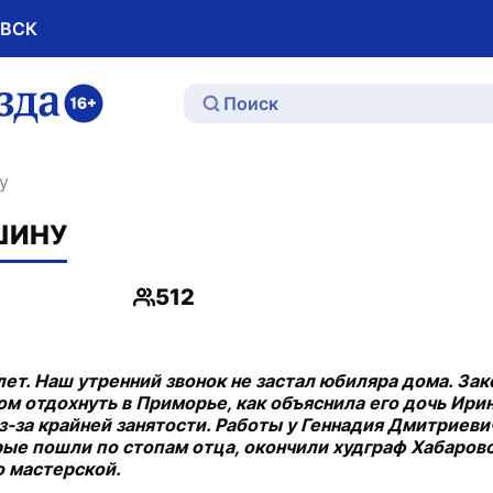
ОВСК
ю
у
ШИНУ
512
Просмотры
ет. Наш утренний звонок не застал юбиляра дома. Зак
ом отдохнуть в Приморье, как объяснила его дочь Ири
-за крайней занятости. Работы у Геннадия Дмитриеви
орые пошли по стопам отца, окончили худграф Хабаров
о мастерской.