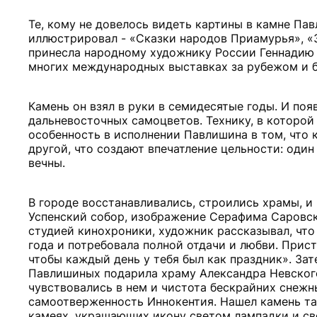
Те, кому не довелось видеть картины в камне Пав
иллюстрировал - «Сказки народов Приамурья», «З
принесла народному художнику России Геннадию
многих международных выставках за рубежом и 
Камень он взял в руки в семидесятые годы. И поя
дальневосточных самоцветов. Технику, в которой
особенность в исполнении Павлишина в том, что 
другой, что создают впечатление цельности: один
вечны.
В городе восстанавливались, строились храмы, и
Успенский собор, изображение Серафима Саровско
студией кинохроники, художник рассказывал, что
года и потребовала полной отдачи и любви. Прист
чтобы каждый день у тебя был как праздник». За
Павлишиных подарила храму Александра Невского.
чувствовались в нем и чистота бескрайних снежн
самоотверженность Иннокентия. Нашел камень тако
камеях, украшающих икону светом лампадки и св