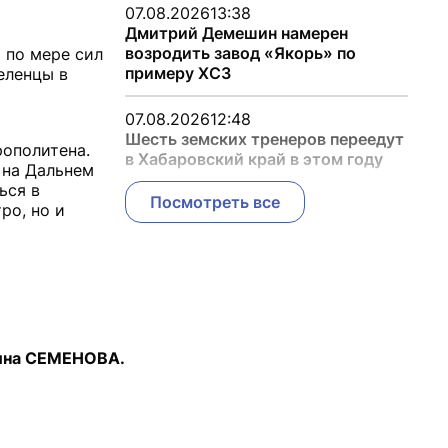
07.08.2026
13:38
Дмитрий Демешин намерен
возродить завод «Якорь» по
 по мере сил
примеру ХСЗ
еленцы в
07.08.2026
12:48
Шесть земских тренеров переедут
ополитена.
в Хабаровский край в этом году
л на Дальнем
ься в
Посмотреть все
ро, но и
ина СЕМЕНОВА.