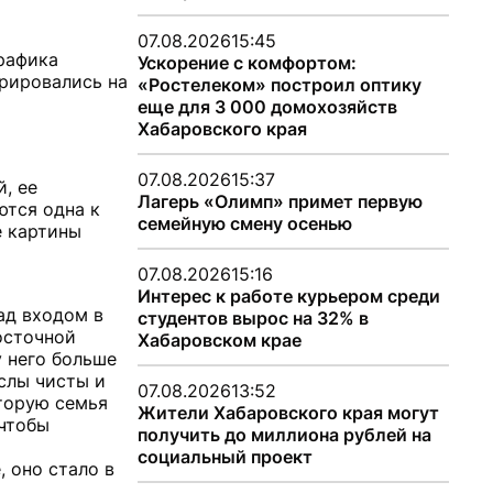
07.08.2026
15:45
графика
Ускорение с комфортом:
рировались на
«Ростелеком» построил оптику
еще для 3 000 домохозяйств
Хабаровского края
07.08.2026
15:37
, ее
Лагерь «Олимп» примет первую
ются одна к
семейную смену осенью
е картины
07.08.2026
15:16
Интерес к работе курьером среди
ад входом в
студентов вырос на 32% в
осточной
Хабаровском крае
у него больше
ыслы чисты и
07.08.2026
13:52
оторую семья
Жители Хабаровского края могут
 чтобы
получить до миллиона рублей на
социальный проект
, оно стало в