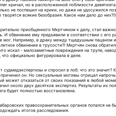
(Олег кричал, но в расположенной поблизости девятиэта
лько не поспешил на крики, но даже не удосужился по
 творятся всякие безобразия. Какое нам дело до них?!)
рительно приобщенного Мкртчяном к делу, стал важной
ь. И обвинение ему предъявили в соответствии с его р
 не мог. Например, в драку между тщедушным пацаном 
олетное обвинение в трусости?! Мкртчян снова обратил
 что искал - малозаметные повреждения на трупе, наво
, что официально фигурировала в деле.
т судмедэкспертизы и спросил в лоб: что это значит?
причинил он. Но сексуальные мотивы отрицал напрочь.
мый может отказаться от своих показаний в любой мом
чил около двух десятков экспертиз. Результаты их поя
лега будет полностью восстановлена.
хабаровских правоохранительных органов попался не б
подождать итогов расследования.