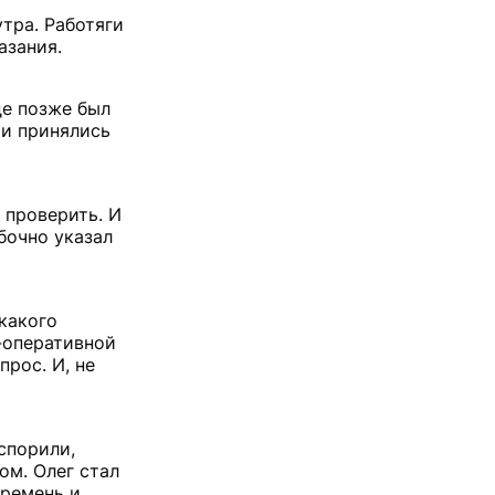
утра. Работяги
азания.
де позже был
 и принялись
 проверить. И
бочно указал
икакого
о-оперативной
рос. И, не
спорили,
ом. Олег стал
 ремень и