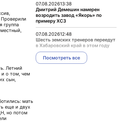
07.08.2026
13:38
Дмитрий Демешин намерен
сив,
возродить завод «Якорь» по
. Проверили
примеру ХСЗ
я группа
 местный,
07.08.2026
12:48
Шесть земских тренеров переедут
в Хабаровский край в этом году
Посмотреть все
ть. Летний
 и о том, чем
их сын,
ботились: мать
ть еще и двух
Н, но потом
ели