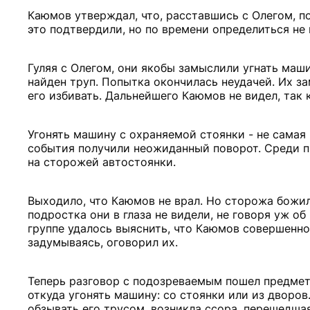
Каюмов утверждал, что, расставшись с Олегом, пош
это подтвердили, но по времени определиться не
Гуляя с Олегом, они якобы замыслили угнать маш
найден труп. Попытка окончилась неудачей. Их з
его избивать. Дальнейшего Каюмов не видел, так к
Угонять машину с охраняемой стоянки - не самая
события получили неожиданный поворот. Среди п
на сторожей автостоянки.
Выходило, что Каюмов не врал. Но сторожа божили
подростка они в глаза не видели, не говоря уж о
группе удалось выяснить, что Каюмов совершенно 
задумываясь, оговорил их.
Теперь разговор с подозреваемым пошел предмет
откуда угонять машину: со стоянки или из дворов
обзывать его трусом, возникла ссора, перешедша