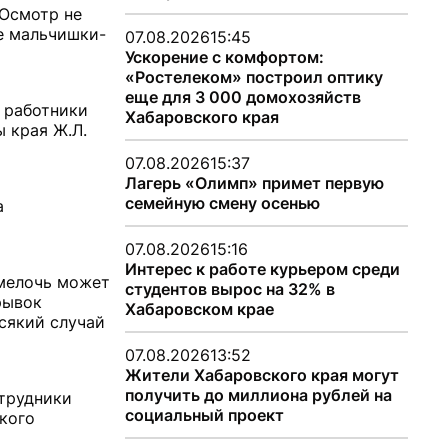
 Осмотр не
ле мальчишки-
07.08.2026
15:45
Ускорение с комфортом:
«Ростелеком» построил оптику
еще для 3 000 домохозяйств
 работники
Хабаровского края
 края Ж.Л.
07.08.2026
15:37
Лагерь «Олимп» примет первую
семейную смену осенью
а
07.08.2026
15:16
Интерес к работе курьером среди
 мелочь может
студентов вырос на 32% в
рывок
Хабаровском крае
всякий случай
07.08.2026
13:52
Жители Хабаровского края могут
получить до миллиона рублей на
отрудники
социальный проект
акого