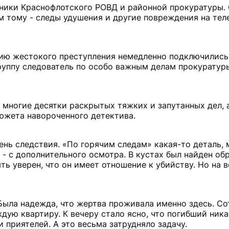
ники Краснофлотского РОВД и районной прокуратуры.
м тому - следы удушения и другие повреждения на те
ытию жестокого преступления немедленно подключились
руппу следователь по особо важным делам прокуратуры
у многие десятки раскрытых тяжких и запутанных дел, 
южета навороченного детектива.
нь следствия. «По горячим следам» какая-то деталь,
 - с дополнительного осмотра. В кустах был найден об
ь уверен, что он имеет отношение к убийству. Но на 
Была надежда, что жертва проживала именно здесь. С
дую квартиру. К вечеру стало ясно, что погибший ник
и приятелей. А это весьма затрудняло задачу.