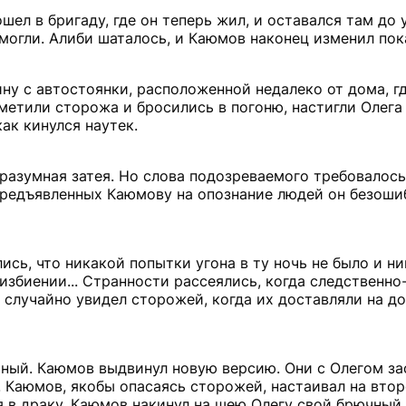
ел в бригаду, где он теперь жил, и оставался там до 
 могли. Алиби шаталось, и Каюмов наконец изменил пок
ину с автостоянки, расположенной недалеко от дома, г
аметили сторожа и бросились в погоню, настигли Олега
ак кинулся наутек.
 разумная затея. Но слова подозреваемого требовалось
редъявленных Каюмову на опознание людей он безоши
сь, что никакой попытки угона в ту ночь не было и н
б избиении... Странности рассеялись, когда следственн
случайно увидел сторожей, когда их доставляли на доп
ный. Каюмов выдвинул новую версию. Они с Олегом за
. Каюмов, якобы опасаясь сторожей, настаивал на втор
я в драку. Каюмов накинул на шею Олегу свой брючный