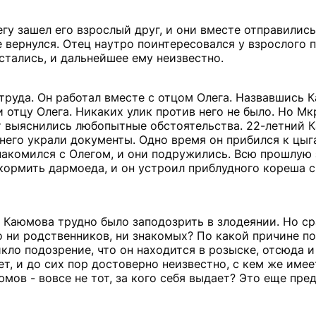
гу зашел его взрослый друг, и они вместе отправились 
е вернулся. Отец наутро поинтересовался у взрослого п
стались, и дальнейшее ему неизвестно.
труда. Он работал вместе с отцом Олега. Назвавшись 
 отцу Олега. Никаких улик против него не было. Но Мк
ут выяснились любопытные обстоятельства. 22-летний 
 него украли документы. Одно время он прибился к цыг
знакомился с Олегом, и они подружились. Всю прошлу
 кормить дармоеда, и он устроил приблудного кореша с
 Каюмова трудно было заподозрить в злодеянии. Но ср
го ни родственников, ни знакомых? По какой причине п
икло подозрение, что он находится в розыске, отсюда 
нет, и до сих пор достоверно неизвестно, с кем же имее
мов - вовсе не тот, за кого себя выдает? Это еще пре