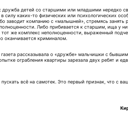
ет: дружба детей со старшими или младшими нередко с
в силу каких-то физических или психологических особ
ибо заводит компанию с «малышней», стремясь занять 
полноценности. Либо прибивается к старшим, ища у ни
е тот же комплекс неполноценности, выраженный подч
то оканчивается криминалом.
у газета рассказывала о «дружбе» мальчишки с бывшим
опытке ограбления квартиры зарезала двух ребят и едв
 пускать всё на самотек. Это первый признак, что с в
Ки