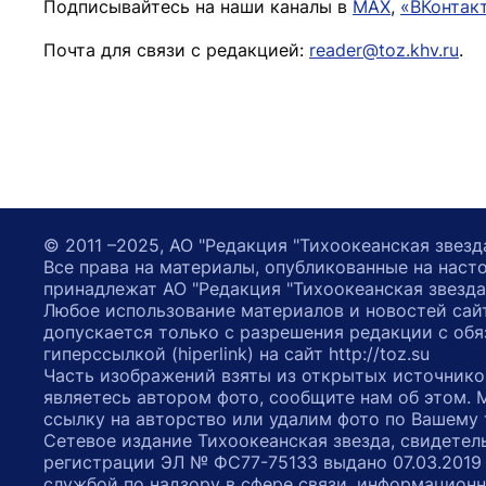
Подписывайтесь на наши каналы в
MAX
,
«ВКонтак
Почта для связи с редакцией:
reader@toz.khv.ru
.
© 2011 –2025, АО "Редакция "Тихоокеанская звезд
Все права на материалы, опубликованные на наст
принадлежат АО "Редакция "Тихоокеанская звезда
Любое использование материалов и новостей сай
допускается только с разрешения редакции с обя
гиперссылкой (hiperlink) на сайт http://toz.su
Часть изображений взяты из открытых источнико
являетесь автором фото, сообщите нам об этом.
ссылку на авторство или удалим фото по Вашему
Сетевое издание Тихоокеанская звезда, свидетел
регистрации ЭЛ № ФС77-75133 выдано 07.03.2019
службой по надзору в сфере связи, информацион