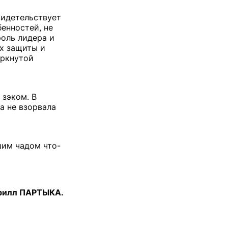
видетельствует
енностей, не
роль лидера и
х защиты и
еркнутой
 зэком. В
а не взорвала
ашим чадом что-
рилл ПАРТЫКА.