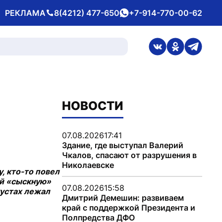
РЕКЛАМА
8(4212) 477-650
+7-914-770-00-62
Телефон
whatsApp
ссылка на стран
ссылка на 
ссылка
НОВОСТИ
07.08.2026
17:41
Здание, где выступал Валерий
Чкалов, спасают от разрушения в
Николаевске
у, кто-то повел
ой «сыскную»
07.08.2026
15:58
кустах лежал
Дмитрий Демешин: развиваем
край с поддержкой Президента и
Полпредства ДФО