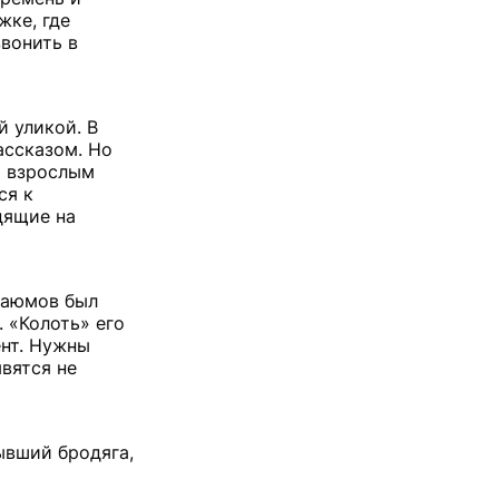
жке, где
звонить в
 уликой. В
ассказом. Но
и взрослым
ся к
дящие на
 Каюмов был
 «Колоть» его
ент. Нужны
вятся не
ывший бродяга,