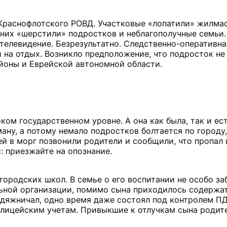
 Краснофлотского РОВД. Участковые «лопатили» жилмас
них «шерстили» подростков и неблагополучные семьи
телевидение. Безрезультатно. Следственно-оперативна
 на отдых. Возникло предположение, что подросток не
айоны и Еврейской автономной области.
ом государственном уровне. А она как была, так и ес
ну, а потому немало подростков болтается по городу,
ней в морг позвонили родители и сообщили, что пропал 
: приезжайте на опознание.
 городских школ. В семье о его воспитании не особо за
льной организации, помимо сына приходилось содержа
родяжничал, одно время даже состоял под контролем ПД
милицейским учетам. Привыкшие к отлучкам сына родит