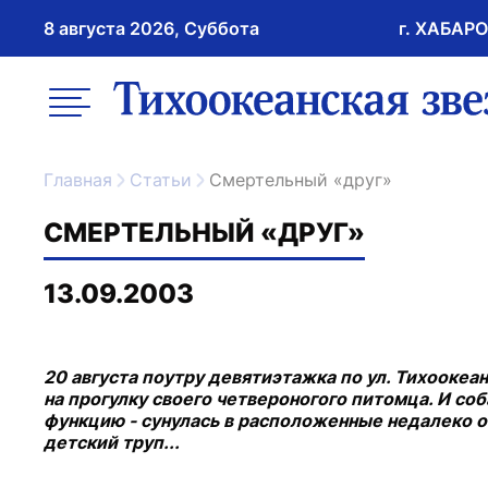
8 августа 2026, Суббота
г. ХАБАР
возрастное ограничение 16+
меню
ссылка на главну
Главная
Статьи
Смертельный «друг»
СМЕРТЕЛЬНЫЙ «ДРУГ»
13.09.2003
20 августа поутру девятиэтажка по ул. Тихоокеан
на прогулку своего четвероногого питомца. И с
функцию - сунулась в расположенные недалеко от
детский труп...