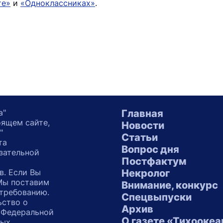
те»
и
«Одноклассниках»
.
а"
Главная
оящем сайте,
Новости
"
Статьи
та
Вопрос дня
зательной
Постфактум
в. Если Вы
Некролог
 Мы поставим
Внимание, конкурс
 требованию.
Спецвыпуски
ьство о
Архив
 Федеральной
О газете «Тихоокеа
ных