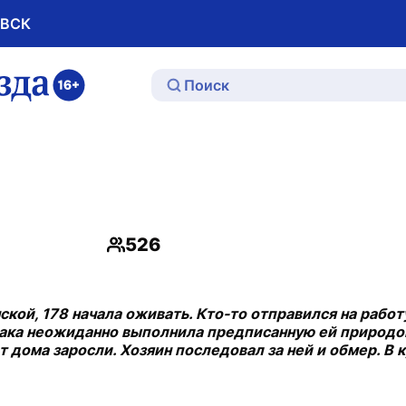
ОВСК
ю
526
Просмотры
ской, 178 начала оживать. Кто-то отправился на работ
обака неожиданно выполнила предписанную ей природ
 дома заросли. Хозяин последовал за ней и обмер. В 