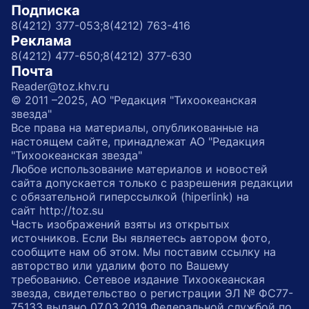
Подписка
8(4212) 377-053;
8(4212) 763-416
Реклама
8(4212) 477-650;
8(4212) 377-630
Почта
Reader@toz.khv.ru
© 2011 –2025, АО "Редакция "Тихоокеанская
звезда"
Все права на материалы, опубликованные на
настоящем сайте, принадлежат АО "Редакция
"Тихоокеанская звезда"
Любое использование материалов и новостей
сайта допускается только с разрешения редакции
с обязательной гиперссылкой (hiperlink) на
сайт http://toz.su
Часть изображений взяты из открытых
источников. Если Вы являетесь автором фото,
сообщите нам об этом. Мы поставим ссылку на
авторство или удалим фото по Вашему
требованию. Сетевое издание Тихоокеанская
звезда, свидетельство о регистрации ЭЛ № ФС77-
75133 выдано 07.03.2019 Федеральной службой по