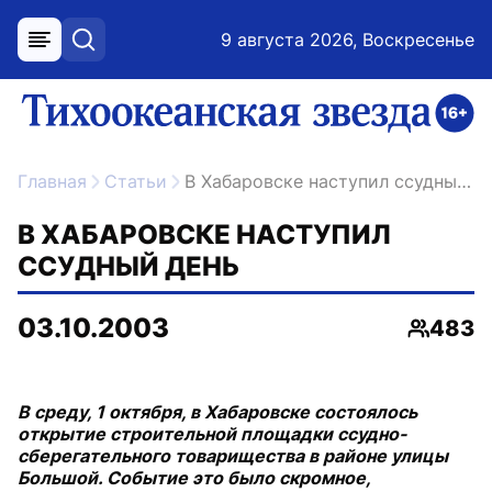
9 августа 2026, Воскресенье
меню
поиск
возрастное ограничение 16+
ссылка на главную
Главная
Статьи
В Хабаровске наступил ссудный день
В ХАБАРОВСКЕ НАСТУПИЛ
ССУДНЫЙ ДЕНЬ
03.10.2003
483
Просмо
В среду, 1 октября, в Хабаровске состоялось
открытие строительной площадки ссудно-
сберегательного товарищества в районе улицы
Большой. Событие это было скромное,