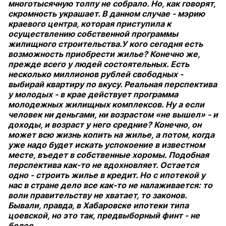
многотысячную толпу не собрало. Но, как говорят,
скромность украшает. В данном случае - мэрию
краевого центра, которая приступила к
осуществлению собственной программы
жилищного строительства.У кого сегодня есть
возможность приобрести жилье? Конечно же,
прежде всего у людей состоятельных. Есть
несколько миллионов рублей свободных -
выбирай квартиру по вкусу. Реальная перспектива
у молодых - в крае действует программа
молодежных жилищных комплексов. Ну а если
человек ни деньгами, ни возрастом «не вышел» - и
доходы, и возраст у него средние? Конечно, он
может всю жизнь копить на жилье, а потом, когда
уже надо будет искать успокоение в известном
месте, въедет в собственные хоромы. Подобная
перспектива как-то не вдохновляет. Остается
одно - строить жилье в кредит. Но с ипотекой у
нас в стране дело все как-то не налаживается: то
воли правительству не хватает, то законов.
Бывали, правда, в Хабаровске ипотеки типа
цоевской, но это так, предвыборный финт - не
более.