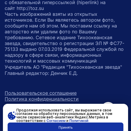
с обязательной гиперссылкой (hiperlink) на
сайт http://toz.su
Часть изображений взяты из открытых
источников. Если Вы являетесь автором фото,
сообщите нам об этом. Мы поставим ссылку на
авторство или удалим фото по Вашему
требованию. Сетевое издание Тихоокеанская
звезда, свидетельство о регистрации ЭЛ № ФС77-
75133 выдано 07.03.2019 Федеральной службой по
надзору в сфере связи, информационных
технологий и массовых коммуникаций
Учредитель АО "Редакция "Тихоокеанская звезда"
Главный редактор: Денчик Е.Д.
Пользовательское соглашение
Политика конфиденциальности
Продолжая использовать сайт, вы выражаете свое
возрастное ограничение 16+
ссылка на главную
согласие на обработку персональных данных, в том
числе сервисом веб-аналитики Яндекс.Метрика в
соответствии с
Согласием
и
Политикой
ссылка на страницу в Вконтакте
ссылка на страницу в Одно
ссылка на канал в Тел
Принять
Разработано в
RASA