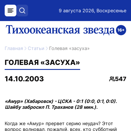
9 августа 2026, Воскресенье
меню
поиск
возрастное ограничение 16+
ссылка на главную
Главная
Статьи
Голевая «засуха»
ГОЛЕВАЯ «ЗАСУХА»
14.10.2003
547
Просмо
«Амур» (Хабаровск) - ЦСКА - 0:1 (0:0, 0:1, 0:0).
Шайбу забросил П. Траханов (28 мин.).
Когда же «Амур» прервет серию неудач? Этот
вопрос волновал, пожалуй, всех, кто субботний